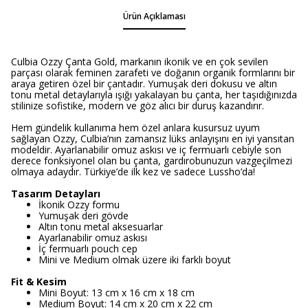
Ürün Açıklaması
Culbia Ozzy Çanta Gold, markanın ikonik ve en çok sevilen
parçası olarak feminen zarafeti ve doğanın organik formlarını bir
araya getiren özel bir çantadır. Yumuşak deri dokusu ve altın
tonu metal detaylarıyla ışığı yakalayan bu çanta, her taşıdığınızda
stilinize sofistike, modern ve göz alıcı bir duruş kazandırır.
Hem gündelik kullanıma hem özel anlara kusursuz uyum
sağlayan Ozzy, Culbia’nın zamansız lüks anlayışını en iyi yansıtan
modeldir. Ayarlanabilir omuz askısı ve iç fermuarlı cebiyle son
derece fonksiyonel olan bu çanta, gardırobunuzun vazgeçilmezi
olmaya adaydır. Türkiye’de ilk kez ve sadece Lussho’da!
Tasarım Detayları
İkonik Ozzy formu
Yumuşak deri gövde
Altın tonu metal aksesuarlar
Ayarlanabilir omuz askısı
İç fermuarlı pouch cep
Mini ve Medium olmak üzere iki farklı boyut
Fit & Kesim
Mini Boyut: 13 cm x 16 cm x 18 cm
Medium Boyut: 14 cm x 20 cm x 22 cm