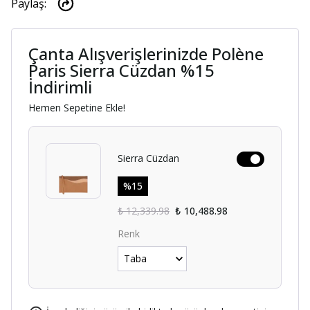
Paylaş
:
Çanta Alışverişlerinizde Polène
Paris Sierra Cüzdan %15
İndirimli
Hemen Sepetine Ekle!
Sierra Cüzdan
%
15
₺ 12,339.98
₺ 10,488.98
Renk