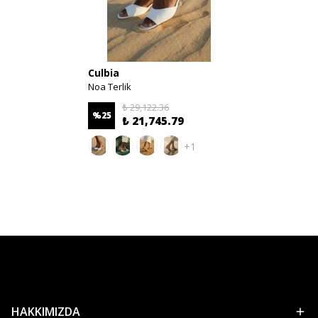
Culbia
Noa Terlik
₺ 29,122.36
%
25
₺ 21,745.79
+1
HAKKIMIZDA