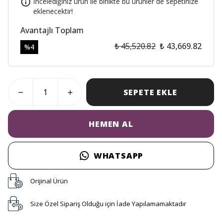
İncelediğiniz ürün ile birlikte bu ürünler de sepetinize
eklenecektir!
Avantajlı Toplam
₺ 45,520.82
₺ 43,669.82
%
4
SEPETE EKLE
HEMEN AL
WHATSAPP
Orijinal Ürün
Size Özel Sipariş Olduğu için İade Yapılamamaktadır