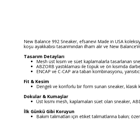
New Balance 992 Sneaker, efsanevi Made in USA koleksiyonu
koşu ayakkabısı tasarımından ilham alır ve New Balance’in 
Tasarım Detayları
Mesh üst kısım ve süet kaplamalarla tasarlanan sneak
ABZORB yastıklaması ile topuk ve ön kısımda darbe 
ENCAP ve C-CAP ara taban kombinasyonu, yansıtıcı ak
Fit & Kesim
Dengeli ve konforlu bir form sunan sneaker, klasik 
Dokular & Kumaşlar
Üst kısmı mesh, kaplamaları süet olan sneaker, ABD’de 
İlk Günkü Gibi Koruyun
Bakım talimatları için etiket talimatlarına bakın; öz