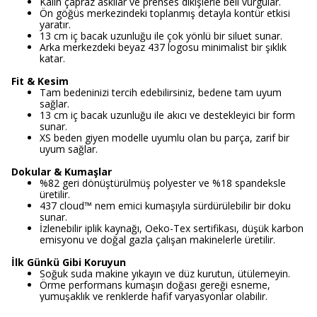
Kalın çapraz askılar ve prenses dikişlerle beli vurgular.
Ön göğüs merkezindeki toplanmış detayla kontür etkisi
yaratır.
13 cm iç bacak uzunluğu ile çok yönlü bir siluet sunar.
Arka merkezdeki beyaz 437 logosu minimalist bir şıklık
katar.
Fit & Kesim
Tam bedeninizi tercih edebilirsiniz, bedene tam uyum
sağlar.
13 cm iç bacak uzunluğu ile akıcı ve destekleyici bir form
sunar.
XS beden giyen modelle uyumlu olan bu parça, zarif bir
uyum sağlar.
Dokular & Kumaşlar
%82 geri dönüştürülmüş polyester ve %18 spandeksle
üretilir.
437 cloud™ nem emici kumaşıyla sürdürülebilir bir doku
sunar.
İzlenebilir iplik kaynağı, Oeko-Tex sertifikası, düşük karbon
emisyonu ve doğal gazla çalışan makinelerle üretilir.
İlk Günkü Gibi Koruyun
Soğuk suda makine yıkayın ve düz kurutun, ütülemeyin.
Örme performans kumaşın doğası gereği esneme,
yumuşaklık ve renklerde hafif varyasyonlar olabilir.