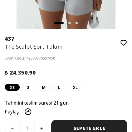
437
The Sculpt Şort Tulum
Ürün Kodu
:
42670775697450
₺ 24,350.90
XS
S
M
L
XL
Tahmini teslim süresi 21 gün
Paylaş
:
SEPETE EKLE