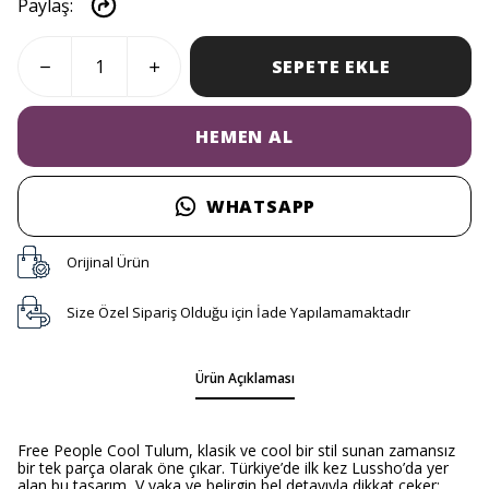
Paylaş
:
SEPETE EKLE
HEMEN AL
WHATSAPP
Orijinal Ürün
Size Özel Sipariş Olduğu için İade Yapılamamaktadır
Ürün Açıklaması
Free People Cool Tulum, klasik ve cool bir stil sunan zamansız
bir tek parça olarak öne çıkar. Türkiye’de ilk kez Lussho’da yer
alan bu tasarım, V yaka ve belirgin bel detayıyla dikkat çeker;