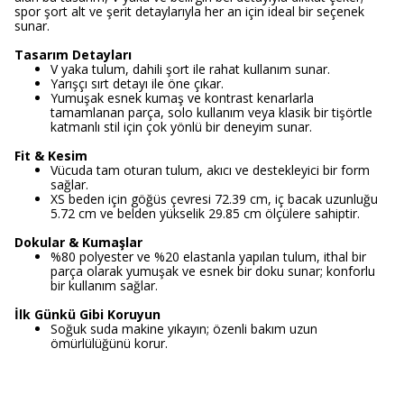
spor şort alt ve şerit detaylarıyla her an için ideal bir seçenek
sunar.
Tasarım Detayları
V yaka tulum, dahili şort ile rahat kullanım sunar.
Yarışçı sırt detayı ile öne çıkar.
Yumuşak esnek kumaş ve kontrast kenarlarla
tamamlanan parça, solo kullanım veya klasik bir tişörtle
katmanlı stil için çok yönlü bir deneyim sunar.
Fit & Kesim
Vücuda tam oturan tulum, akıcı ve destekleyici bir form
sağlar.
XS beden için göğüs çevresi 72.39 cm, iç bacak uzunluğu
5.72 cm ve belden yükselik 29.85 cm ölçülere sahiptir.
Dokular & Kumaşlar
%80 polyester ve %20 elastanla yapılan tulum, ithal bir
parça olarak yumuşak ve esnek bir doku sunar; konforlu
bir kullanım sağlar.
İlk Günkü Gibi Koruyun
Soğuk suda makine yıkayın; özenli bakım uzun
ömürlülüğünü korur.