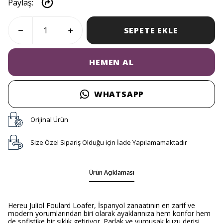
Paylaş
:
SEPETE EKLE
HEMEN AL
WHATSAPP
Orijinal Ürün
Size Özel Sipariş Olduğu için İade Yapılamamaktadır
Ürün Açıklaması
Hereu Juliol Foulard Loafer, İspanyol zanaatının en zarif ve
modern yorumlarından biri olarak ayaklarınıza hem konfor hem
de sofistike bir şıklık getiriyor. Parlak ve yumuşak kuzu derisi