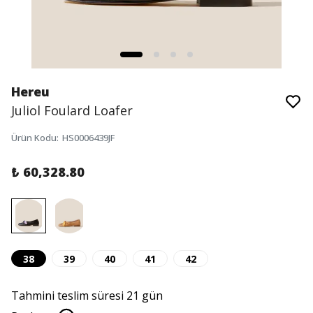
Hereu
Juliol Foulard Loafer
Ürün Kodu
:
HS0006439JF
₺ 60,328.80
38
39
40
41
42
Tahmini teslim süresi 21 gün