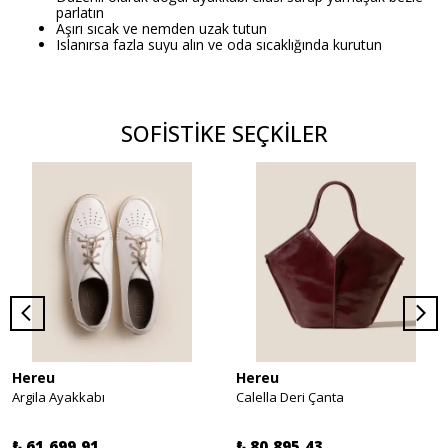
parlatın
Aşırı sıcak ve nemden uzak tutun
Islanırsa fazla suyu alın ve oda sıcaklığında kurutun
SOFİSTİKE SEÇKİLER
Hereu
Hereu
Argila Ayakkabı
Calella Deri Çanta
₺ 61,699.91
₺ 80,895.43