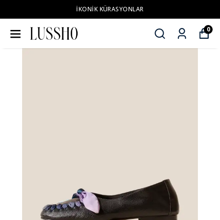
İKONİK KÜRASYONLAR
0