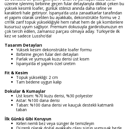
üzerine işlenmiş birbirine geçen fular detaylarıyla dikkat çeken bu
yüksek kesimli loafer, günlük stilinizi anında daha rafine ve
karakterli hale getiriyor. İspanya’da usta zanaatkarlar tarafından
el yapımı olarak üretilen bu ayakkabı, dekonstrükte formu ve 2
cm’lik zarif topuk yüksekliğiyle hem rahat hem de şık kombinlere
kusursuz uyum sağlıyor. Premium dokusuyla gardırobunuzun en
çok tercih edilen, zamansız parçası olmaya aday. Türkiye’de ilk
kez ve sadece Lussho’da!
Tasarım Detayları
Yüksek kesim dekonstrükte loafer formu
Birbirine geçen fular deri detayları
Parlak ve yumuşak kuzu derisi üst kısım
İspanya’da el yapımı özel üretim
Fit & Kesim
Topuk yüksekliği: 2 cm
Tam bedene uygun kalıp
Dokular & Kumaşlar
Üst kısım: %70 kuzu derisi, %30 polyester
Astar: %100 dana derisi
Taban: %100 dana derisi ve kauçuk destekli katmanlı
taban
İlk Günkü Gibi Koruyun
Kirleri nemli bez veya sünger ile temizleyin
Düzenli olarak doğal ayakkabı cilası sürüp yumuşak bezle