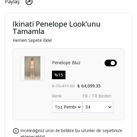
Paylaş
:
Ikinati Penelope Look’unu
Tamamla
Hemen Sepete Ekle!
Penelope Bluz
%
15
₺ 75,411.00
₺ 64,099.35
Renk
FR / TR Beden
İncelediğiniz ürün ile birlikte bu ürünler de sepetinize
eklenecektir!