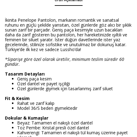
İkinita Penelope Pantolon, markanın romantik ve sanatsal
ruhunu en güçlü şekilde yansıtan, özel günlerde göz alıcı bir şıklık
sunan zarif bir parçadır. Geniş paça kesimiyle uzun bacakları
daha da zarif gösteren bu pantolon, her hareketinizde ışıltılı ve
feminen bir siluet yaratır. İster düğün davetlerinde ister yaz
gecelerinde, stilinize sofistike ve unutulmaz bir dokunuş katar.
Türkiye’de ilk kez ve sadece Lussho’da!
*Siparişe göre özel olarak üretilir, minimum teslim süredir 60
gündür.
Tasarım Detayları
Geniş paça kesim
Özel dantel ve payet işçiliği
Özel günlerde giymek için tasarlanmış zarif siluet
Fit & Kesim
Rahat ve zarif kalıp
Model 36/S beden giymektedir
Dokular & Kumaşlar
Beyaz: Tamamen el nakışlı özel dantel
Toz Pembe: Kristal presli özel dantel
Kahverengi: Tamamen el nakışlı tül kumaş üzerine payet