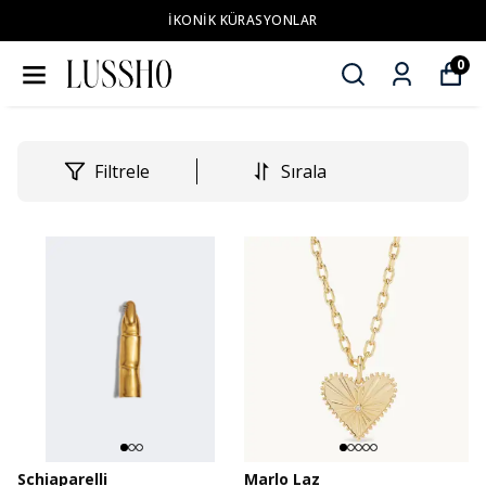
İKONİK KÜRASYONLAR
0
Filtrele
Sırala
Schiaparelli
Marlo Laz