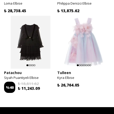
Loma Elbise
Philippa Denizci Elbise
₺ 28,738.45
₺ 13,875.62
Patachou
Tulleen
Siyah Puantiyeli Elbise
Kyra Elbise
₺ 18,811.62
₺ 26,764.05
%
40
₺ 11,243.09