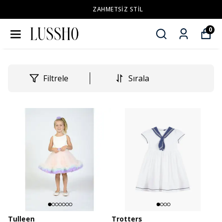
ZAHMETSİZ STİL
0
Filtrele
Sırala
Tulleen
Trotters