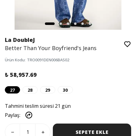
La DoubleJ
Better Than Your Boyfriend's Jeans
Ürün Kodu
:
TRO0091DEN006BAS02
₺ 58,957.69
27
28
29
30
Tahmini teslim süresi 21 gün
Paylaş
:
SEPETE EKLE