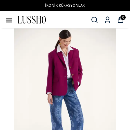
İKONİK KÜRASYONLAR
0