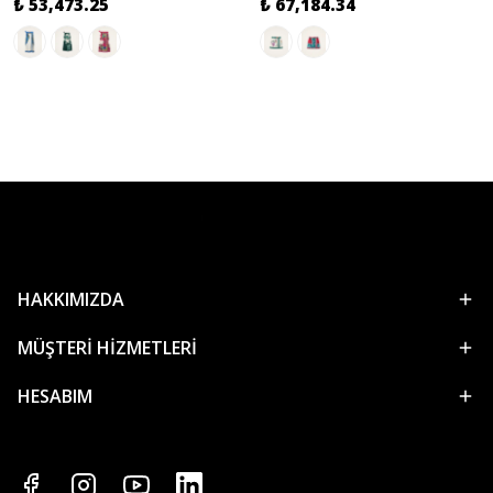
₺ 53,473.25
₺ 67,184.34
HAKKIMIZDA
MÜŞTERİ HİZMETLERİ
HESABIM