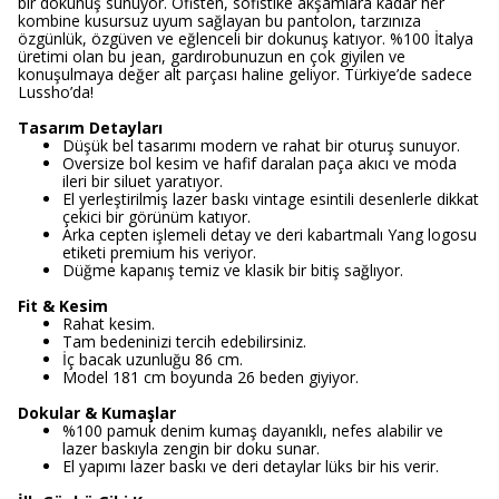
bir dokunuş sunuyor. Ofisten, sofistike akşamlara kadar her
kombine kusursuz uyum sağlayan bu pantolon, tarzınıza
özgünlük, özgüven ve eğlenceli bir dokunuş katıyor. %100 İtalya
üretimi olan bu jean, gardırobunuzun en çok giyilen ve
konuşulmaya değer alt parçası haline geliyor. Türkiye’de sadece
Lussho’da!
Tasarım Detayları
Düşük bel tasarımı modern ve rahat bir oturuş sunuyor.
Oversize bol kesim ve hafif daralan paça akıcı ve moda
ileri bir siluet yaratıyor.
El yerleştirilmiş lazer baskı vintage esintili desenlerle dikkat
çekici bir görünüm katıyor.
Arka cepten işlemeli detay ve deri kabartmalı Yang logosu
etiketi premium his veriyor.
Düğme kapanış temiz ve klasik bir bitiş sağlıyor.
Fit & Kesim
Rahat kesim.
Tam bedeninizi tercih edebilirsiniz.
İç bacak uzunluğu 86 cm.
Model 181 cm boyunda 26 beden giyiyor.
Dokular & Kumaşlar
%100 pamuk denim kumaş dayanıklı, nefes alabilir ve
lazer baskıyla zengin bir doku sunar.
El yapımı lazer baskı ve deri detaylar lüks bir his verir.