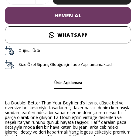
HEMEN AL
WHATSAPP
Orijinal Ürün
Size Özel Sipariş Olduğu için İade Yapılamamaktadır
Ürün Açıklaması
La DoubleJ Better Than Your Boyfriend's Jeans, düşük bel ve
oversize bol kesimiyle tasarlanmış, lazer baskılı denim kumaşıyla
sıradan jean’leri adeta bir sanat eserine dönüştüren cesur bir
parça olarak öne çıkıyor. La DoubleJ’nin vintage desenleri ve
neşeli İtalyan ruhunu günlük hayata taşıyor. Hafif daralan paça
detayıyla moda ileri bir hava katan bu jean, arka cebindeki
işlemeli detay ve deri kabartmalı Yang logosu etiketiyle premium