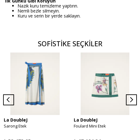
İlk Günkü Gibi Koruyun
Nazik kuru temizleme yaptırın.
Nemli bezle silmeyin.
Kuru ve serin bir yerde saklayın.
SOFİSTİKE SEÇKİLER
La DoubleJ
La DoubleJ
Sarong Etek
Foulard Mini Etek