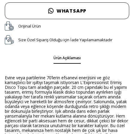
WHATSAPP
Orijinal Ürün
Size Özel Sipariş Olduğu için İade Yapılamamaktadır
Ürün Açıklaması
Evine veya partilerine 70’lerin efsanevi enerjisini ve göz
kamaştırıcı bir ışıltıyı taşımak istiyorsan L'Expressionist Erimiş
Disco Topu tam aradığın parçadır. 20 cm çapındaki bu el yapımı
tasarım, erimiş formuyla klasik disko topundan ayrılırken ışığı
yakalayıp her tarafa renkli yansımalar saçarak ortamı anında
büyüleyici ve hareketli bir atmosfere çeviriyor. Salonunda, yatak
odanda veya eğlence köşende durduğunda retro şıklığı modern
bir dokunuşla birleştiriyor. Işık altında dans eden parlak
yansımalarıyla her mekanı kutlama alanına dönüştürüyor. Hem
eğlenceli bir parti aksesuarı hem de cesur, dikkat çekici bir dekor
parçası olarak tarzınıza unutulmaz bir karakter katıyor. Bu özel
tasarım, mekanınıza hem nostaljik hem de çok şık bir hava