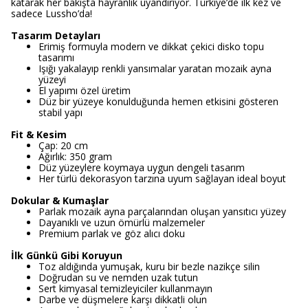
katarak her bakışta hayranlık uyandırıyor. Türkiye’de ilk kez ve
sadece Lussho’da!
Tasarım Detayları
Erimiş formuyla modern ve dikkat çekici disko topu
tasarımı
Işığı yakalayıp renkli yansımalar yaratan mozaik ayna
yüzeyi
El yapımı özel üretim
Düz bir yüzeye konulduğunda hemen etkisini gösteren
stabil yapı
Fit & Kesim
Çap: 20 cm
Ağırlık: 350 gram
Düz yüzeylere koymaya uygun dengeli tasarım
Her türlü dekorasyon tarzına uyum sağlayan ideal boyut
Dokular & Kumaşlar
Parlak mozaik ayna parçalarından oluşan yansıtıcı yüzey
Dayanıklı ve uzun ömürlü malzemeler
Premium parlak ve göz alıcı doku
İlk Günkü Gibi Koruyun
Toz aldığında yumuşak, kuru bir bezle nazikçe silin
Doğrudan su ve nemden uzak tutun
Sert kimyasal temizleyiciler kullanmayın
Darbe ve düşmelere karşı dikkatli olun