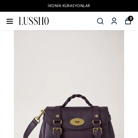
İKONİK KÜRASYONLAR
0