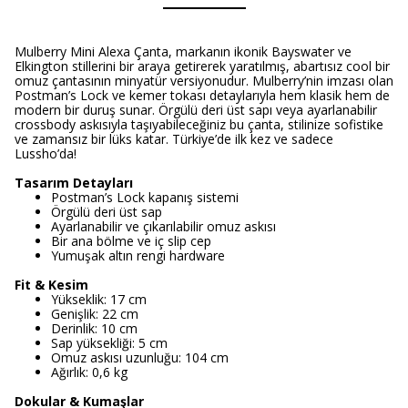
Mulberry Mini Alexa Çanta, markanın ikonik Bayswater ve
Elkington stillerini bir araya getirerek yaratılmış, abartısız cool bir
omuz çantasının minyatür versiyonudur. Mulberry’nin imzası olan
Postman’s Lock ve kemer tokası detaylarıyla hem klasik hem de
modern bir duruş sunar. Örgülü deri üst sapı veya ayarlanabilir
crossbody askısıyla taşıyabileceğiniz bu çanta, stilinize sofistike
ve zamansız bir lüks katar. Türkiye’de ilk kez ve sadece
Lussho’da!
Tasarım Detayları
Postman’s Lock kapanış sistemi
Örgülü deri üst sap
Ayarlanabilir ve çıkarılabilir omuz askısı
Bir ana bölme ve iç slip cep
Yumuşak altın rengi hardware
Fit & Kesim
Yükseklik: 17 cm
Genişlik: 22 cm
Derinlik: 10 cm
Sap yüksekliği: 5 cm
Omuz askısı uzunluğu: 104 cm
Ağırlık: 0,6 kg
Dokular & Kumaşlar