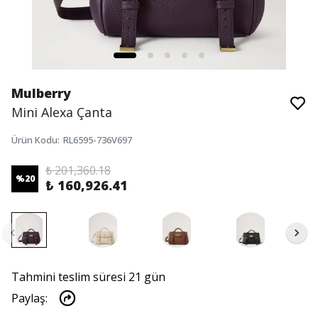
Mulberry
Mini Alexa Çanta
Ürün Kodu
:
RL6595-736V697
₺ 201,360.18
%
20
₺ 160,926.41
Tahmini teslim süresi 21 gün
Paylaş
: