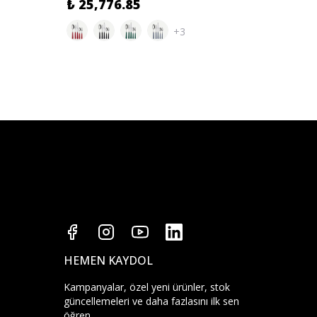
₺ 25,776.85
₺ 14,
+3
HEMEN KAYDOL
Kampanyalar, özel yeni ürünler, stok
güncellemeleri ve daha fazlasını ilk sen
öğren.