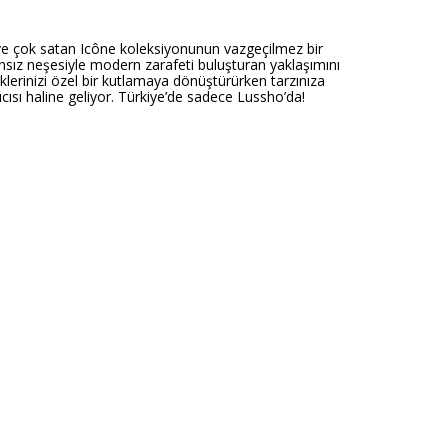
k ve çok satan Icône koleksiyonunun vazgeçilmez bir
ransız neşesiyle modern zarafeti buluşturan yaklaşımını
eklerinizi özel bir kutlamaya dönüştürürken tarzınıza
cısı haline geliyor. Türkiye’de sadece Lussho’da!