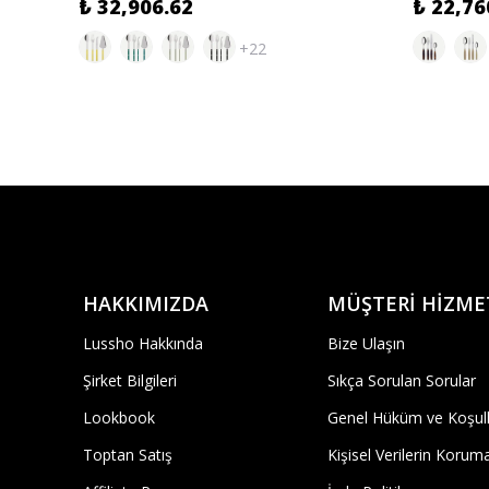
₺ 32,906.62
₺ 22,76
+22
HAKKIMIZDA
MÜŞTERİ HİZME
Lussho Hakkında
Bize Ulaşın
Şirket Bilgileri
Sıkça Sorulan Sorular
Lookbook
Genel Hüküm ve Koşull
Toptan Satış
Kişisel Verilerin Korum