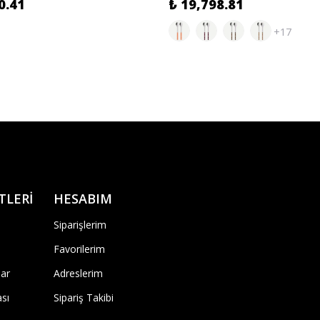
0.41
₺ 19,798.81
+17
TLERİ
HESABIM
Siparişlerim
Favorilerim
ar
Adreslerim
ası
Sipariş Takibi