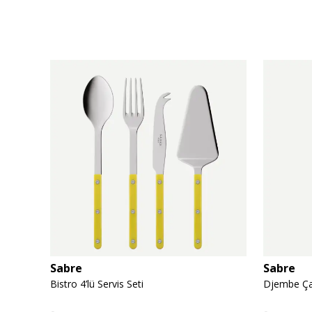
Sabre
Sabre
Bistro 4’lü Servis Seti
Djembe Çat