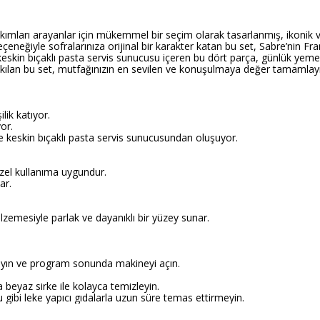
s takımları arayanlar için mükemmel bir seçim olarak tasarlanmış, ikoni
seçeneğiyle sofralarınıza orijinal bir karakter katan bu set, Sabre’nin F
ve keskin bıçaklı pasta servis sunucusu içeren bu dört parça, günlük yem
iz kılan bu set, mutfağınızın en sevilen ve konuşulmaya değer tamamlayı
lik katıyor.
or.
ı ve keskin bıçaklı pasta servis sunucusundan oluşuyor.
özel kullanıma uygundur.
ar.
lzemesiyle parlak ve dayanıklı bir yüzey sunar.
ayın ve program sonunda makineyi açın.
beyaz sirke ile kolayca temizleyin.
gibi leke yapıcı gıdalarla uzun süre temas ettirmeyin.