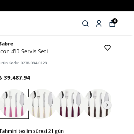
0
Sabre
Icon 4’lü Servis Seti
Ürün Kodu
:
0238-084-0128
₺ 39,487.94
Tahmini teslim süresi 21 gün