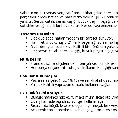
Sabre Icon 4’lü Servis Seti, zarif ama dikkat çekici servi
parçasıdır. Sleek hatları ve hafif retro dokunuşlu 21 renk 
yansıtır. Servis çatalı, servis kaşığı, büyük peynir bıçağı 
sofistike ve eğlenceli bir hava katar. Her sofrayı benzers
Tasarım Detayları
Sleek ve sade hatlar modern bir zarafet sunuyor.
Hafif retro dokunuşlu 21 renk seçeneği sofranıza kişi
Rivet detayları otantik ve kaliteli bir görünüm yaratıy
Set; servis çatalı, servis kaşığı, büyük peynir bıçağ
Fit & Kesim
Standart sofra ölçülerinde, 4 parçalı set günlük ve 
Her parça ergonomik tutuş ve kullanım kolaylığı sun
Dokular & Kumaşlar
Paslanmaz çelik (inox 18/10) ve renkli akrilik sap ma
Yüksek kaliteli yapı uzun ömürlü kullanım sağlar.
İlk Günkü Gibi Koruyun
Bulaşık makinesinde 45°C maksimum sıcaklıkta yık
Elde yıkamada aşındırıcı sünger kullanmayın.
Bıçaklarda küçük lekeler oluşursa yumuşak bez veya 
Açık renk saplı parçalarda kahve, çay, domates sosu 