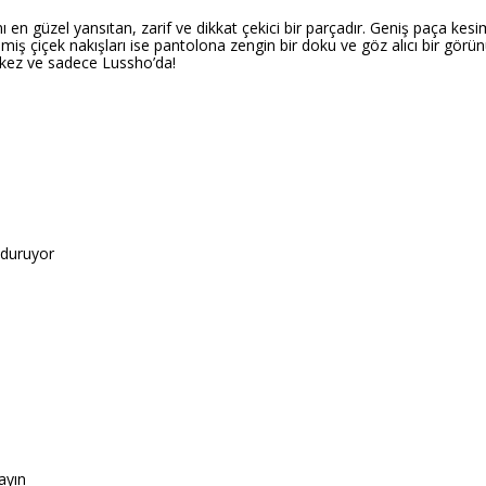
en güzel yansıtan, zarif ve dikkat çekici bir parçadır. Geniş paça kes
ş çiçek nakışları ise pantolona zengin bir doku ve göz alıcı bir görün
lk kez ve sadece Lussho’da!
duruyor
ayın