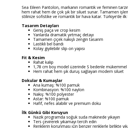
Sea Eileen Pantolon, markanın romantik ve feminen tarzını 
hem rahat hem de çok şık bir siluet sunar. Tamamen işlenmi
stilinize sofistike ve romantik bir hava katar. Türkiye’de i
Tasarım Detayları
Geniş paça ve crop kesim
Yanlarda dramatik yırtmaç detayı
Tamamen çiçek nakışlı zengin tasarım
Lastikli bel bandı
Kolay giyilebilir slip-on yapısı
Fit & Kesim
Rahat kalıp
1,78 cm boy model üzerinde S bedenle mükemmel 
Hem rahat hem şık duruş sağlayan modern siluet
Dokular & Kumaşlar
Ana kumaş: %100 pamuk
Kombinasyon: %100 naylon
Nakış: %100 polyester
Astar: %100 pamuk
Hafif, nefes alabilir ve premium doku
İlk Günkü Gibi Koruyun
Nazik programda soğuk suda makinede yıkayın
Ters çevirerek yıkamayı tercih edin
Renklerin korunması için benzer renklerle birlikte yık