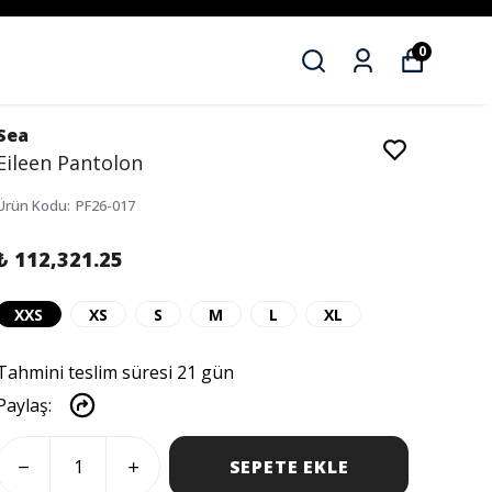
0
Sea
Eileen Pantolon
Ürün Kodu
:
PF26-017
₺ 112,321.25
XXS
XS
S
M
L
XL
Tahmini teslim süresi 21 gün
Paylaş
:
SEPETE EKLE