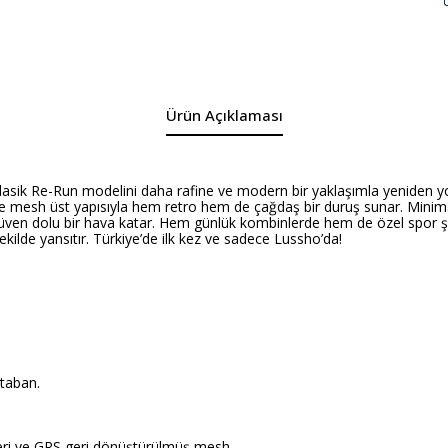
Ürün Açıklaması
ik Re-Run modelini daha rafine ve modern bir yaklaşımla yeniden yoru
mesh üst yapısıyla hem retro hem de çağdaş bir duruş sunar. Minimali
özgüven dolu bir hava katar. Hem günlük kombinlerde hem de özel spor
şekilde yansıtır. Türkiye’de ilk kez ve sadece Lussho’da!
 taban.
deri ve GRS geri dönüştürülmüş mesh.