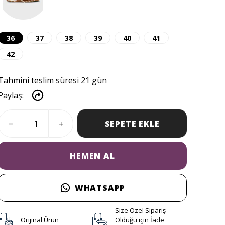
36
37
38
39
40
41
42
Tahmini teslim süresi 21 gün
Paylaş
:
SEPETE EKLE
HEMEN AL
WHATSAPP
Size Özel Sipariş
Orijinal Ürün
Olduğu için İade