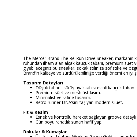
The Mercer Brand The Re-Run Drive Sneaker, markanın klas
ruhundan ilham alan alçak kauçuk tabanı, premium süet ve 
giyebileceğiniz bu sneaker, sokak stilinize sofistike ve 
Brand’in kaliteye ve sürdürülebilirliğe verdiği önemi en iyi 
Tasarım Detayları
Düşük tabanlı sürüş ayakkabısı esinli kauçuk taban.
Premium süet ve mesh üst kısım.
Minimalist ve rafine tasarım.
Retro runner DNA’sını taşıyan modern siluet.
Fit & Kesim
Esnek ve kontrollü hareket sağlayan groove detaylı
Gün boyu rahatlık sunan hafif yapı.
Dokular & Kumaşlar
Üst kısım: Leather Working Group Gold standartlı 