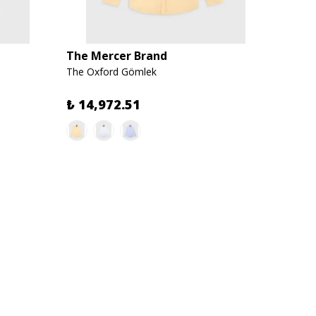
The Mercer Brand
The M
The Oxford Gömlek
La Dodg
₺ 14,972.51
₺ 10,