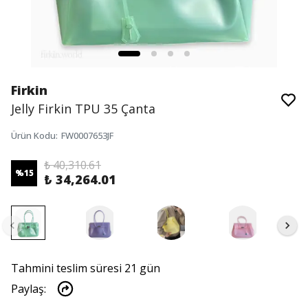
Firkin
Jelly Firkin TPU 35 Çanta
Ürün Kodu
:
FW0007653JF
₺ 40,310.61
%
15
₺ 34,264.01
Tahmini teslim süresi 21 gün
Paylaş
: