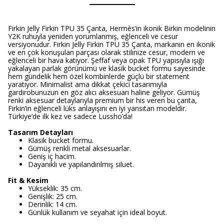
Firkin Jelly Firkin TPU 35 Çanta, Hermès’in ikonik Birkin modelinin
Y2K ruhuyla yeniden yorumlanmış, eğlenceli ve cesur
versiyonudur. Firkin Jelly Firkin TPU 35 Çanta, markanın en ikonik
ve en çok konuşulan parçası olarak stilinize cesur, modern ve
eğlenceli bir hava katıyor. Şeffaf veya opak TPU yapısıyla ışığı
yakalayan parlak görünümü ve klasik bucket formu sayesinde
hem gündelik hem özel kombinlerde güçlü bir statement
yaratıyor. Minimalist ama dikkat çekici tasarımıyla
gardırobunuzun en göz alıcı aksesuarı haline geliyor. Gümüş
renki aksesuar detaylarıyla premium bir his veren bu çanta,
Firkin’in eğlenceli lüks anlayışını en iyi yansıtan modeldir.
Türkiye’de ilk kez ve sadece Lussho’da!
Tasarım Detayları
Klasik bucket formu.
Gümüş renkli metal aksesuarlar.
Geniş iç hacim.
Dayanıklı ve yapılandırılmış siluet.
Fit & Kesim
Yükseklik: 35 cm.
Genişlik: 25 cm.
Derinlik: 14 cm.
Günlük kullanım ve seyahat için ideal boyut.