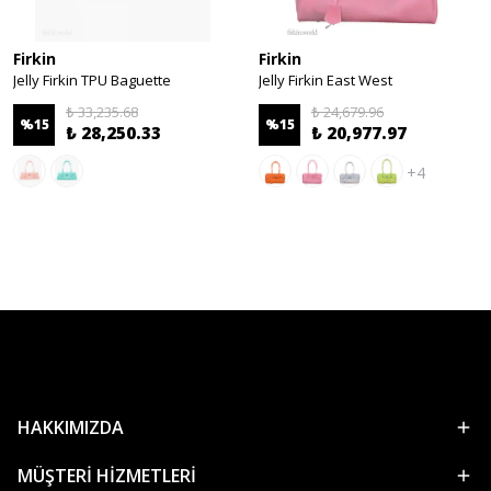
Firkin
Firkin
Jelly Firkin TPU Baguette
Jelly Firkin East West
₺ 33,235.68
₺ 24,679.96
%
15
%
15
₺ 28,250.33
₺ 20,977.97
+4
HAKKIMIZDA
MÜŞTERİ HİZMETLERİ