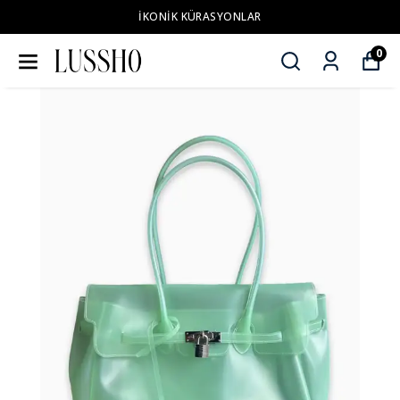
İKONİK KÜRASYONLAR
0