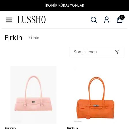
İKONİK KÜRASYONLAR
0
Firkin
3
Ürün
Son eklenen
Firkin
Firkin