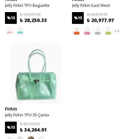
Jelly Firkin TPU Baguette
Jelly Firkin East West
₺ 33,235.68
₺ 24,679.96
%
15
%
15
₺ 28,250.33
₺ 20,977.97
+4
Firkin
Jelly Firkin TPU 35 Çanta
₺ 40,310.61
%
15
₺ 34,264.01