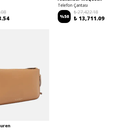
Alexander McQueen
Telefon Çantası
.08
₺ 27,422.18
%
50
3.54
₺ 13,711.09
auren