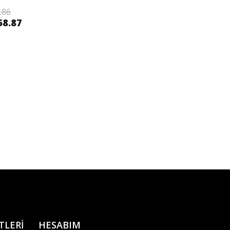
.86
68.87
TLERİ
HESABIM