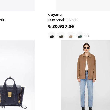
Cuyana
rlik
Duo Small Cüzdan
₺ 30,987.06
+2