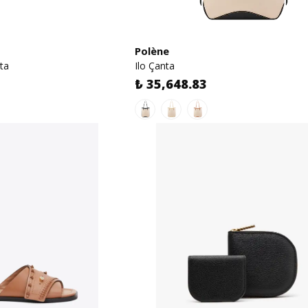
Polène
ta
Ilo Çanta
₺ 35,648.83