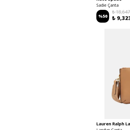
Kate Spade
Sadie Çanta
₺ 18,647
%
50
₺ 9,32
Lauren Ralph L