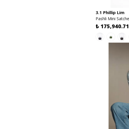
3.1 Phillip Lim
Pashli Mini Satch
₺ 175,940.71