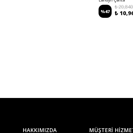
Landyn Çanta
₺ 20,840
%
47
₺ 10,9
HAKKIMIZDA
MÜŞTERİ HİZME