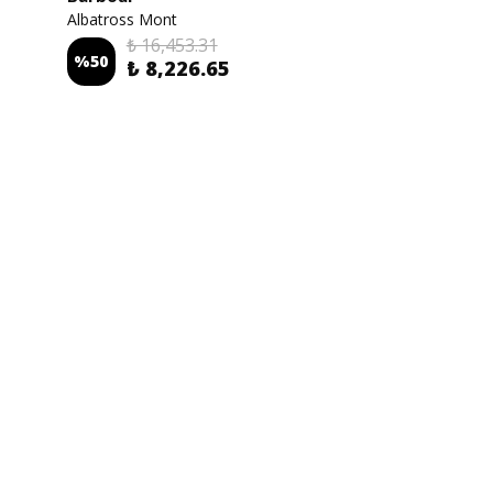
Barbour
Albatross Mont
₺ 16,453.31
%
50
₺ 8,226.65