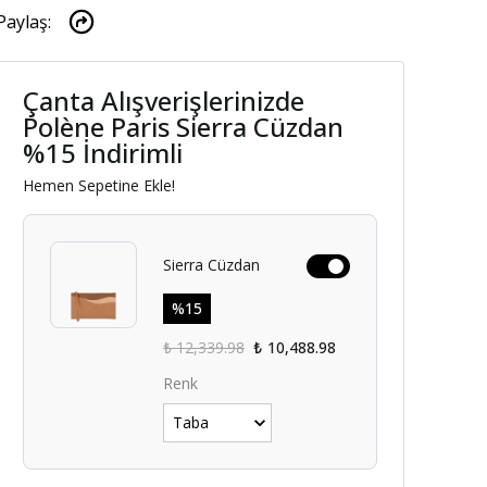
Paylaş
:
Çanta Alışverişlerinizde
Polène Paris Sierra Cüzdan
%15 İndirimli
Hemen Sepetine Ekle!
Sierra Cüzdan
%
15
₺ 12,339.98
₺ 10,488.98
Renk