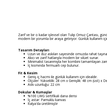
Zarif ve bir o kadar işlevsel olan Tulip Omuz Çantası, günde
modern bir yorumla bir araya getiriyor. Günlük kullanım içi
Tasarım Detayları
Uzun ve düz askıları sayesinde omuzda rahat taşınab
Akıcı ve zarif hatlarıyla modern bir silüet sunar.
Minimalist tasarımıyla her kombini tamamlayan zam
İç kısmında fermuarlı cep bulunur.
Fit & Kesim
Geniş iç hacmi ile günlük kullanım için idealdir.
Ölçüler: Yükseklik: 28 cm x Genişlik: 48 cm (üst) x De
Askı uzunluğu: 22 cm
Dokular & Kumaşlar
%100 LWG sertifikalı dana derisi
İç astar: Pamuklu kanvas
İtalya'da üretilmiştir