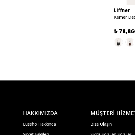
Liffner
Kemer Det
₺ 78,86
HAKKIMIZDA
MÜŞTERİ HİZME
Lussho Hakkında
Bize Ulaşın
Şirket Bilgileri
Sıkça Sorulan Sorular