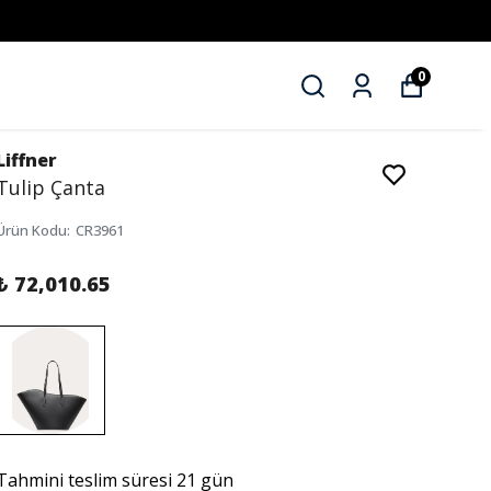
0
Liffner
Tulip Çanta
Ürün Kodu
:
CR3961
₺ 72,010.65
Tahmini teslim süresi 21 gün