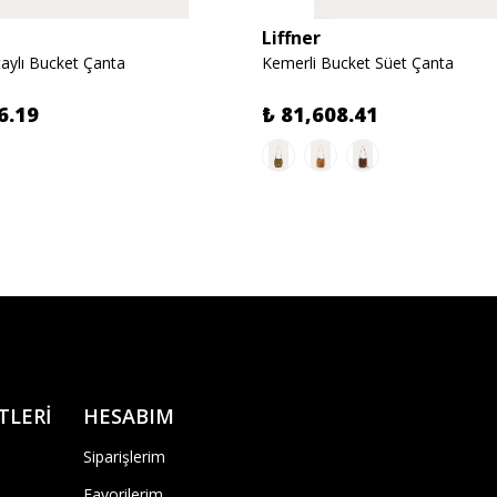
Liffner
aylı Bucket Çanta
Kemerli Bucket Süet Çanta
6.19
₺ 81,608.41
TLERİ
HESABIM
Siparişlerim
Favorilerim