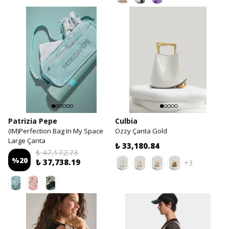
Patrizia Pepe
Culbia
(IM)Perfection Bag In My Space
Ozzy Çanta Gold
Large Çanta
₺ 33,180.84
₺ 47,172.73
%
20
₺ 37,738.19
+3