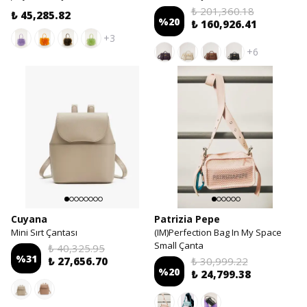
₺ 201,360.18
₺ 45,285.82
%
20
₺ 160,926.41
+3
+6
Cuyana
Patrizia Pepe
Mini Sırt Çantası
(IM)Perfection Bag In My Space
Small Çanta
₺ 40,325.95
%
31
₺ 27,656.70
₺ 30,999.22
%
20
₺ 24,799.38