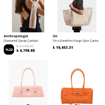
Anthropologie
On
Diamanté Şarap Çantası
On x Erewhon Kargo Spor Çanta
₺ 6,169.99
₺ 16,453.31
%
22
₺ 4,798.88