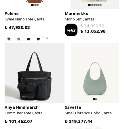
Polène
Marimekko
Cyme Nano Tote Çanta
Mono Sırt Çantası
₺ 34,990.70
₺ 47,988.82
%
63
₺ 13,052.96
+2
Anya Hindmarch
Savette
Commuter Tote Çanta
Small Florence Hobo Çanta
₺ 101,462.07
₺ 219,377.44