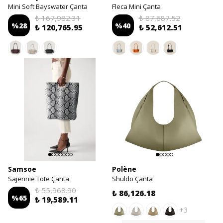
Mini Soft Bayswater Çanta
Fleca Mini Çanta
₺ 167,982.31
₺ 87,687.52
%
28
%
40
₺ 120,765.95
₺ 52,612.51
Samsoe
Polène
Sajennie Tote Çanta
Shuldo Çanta
₺ 55,968.90
₺ 86,126.18
%
65
₺ 19,589.11
+3