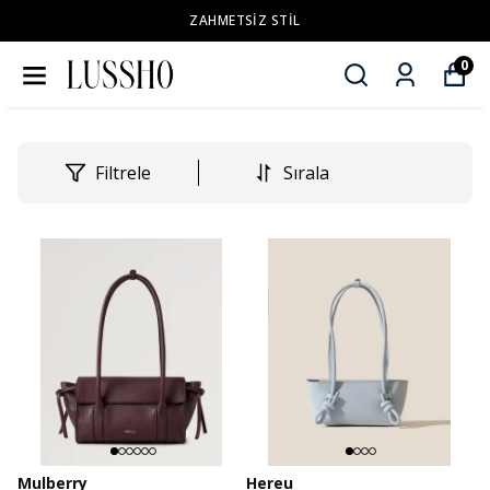
ZAHMETSİZ STİL
0
Filtrele
Sırala
Mulberry
Hereu