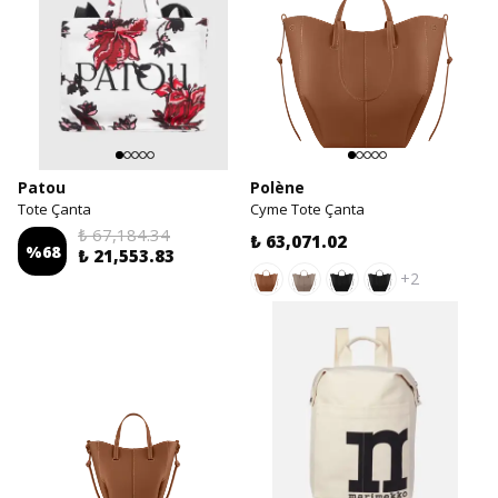
Patou
Polène
Tote Çanta
Cyme Tote Çanta
₺ 67,184.34
₺ 63,071.02
%
68
₺ 21,553.83
+2