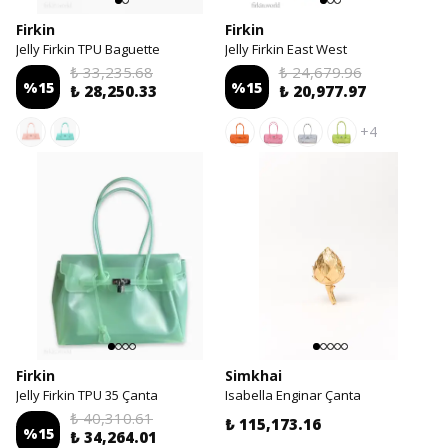
Firkin
Firkin
Jelly Firkin TPU Baguette
Jelly Firkin East West
₺ 33,235.68
₺ 24,679.96
%
15
%
15
₺ 28,250.33
₺ 20,977.97
+4
Firkin
Simkhai
Jelly Firkin TPU 35 Çanta
Isabella Enginar Çanta
₺ 40,310.61
₺ 115,173.16
%
15
₺ 34,264.01