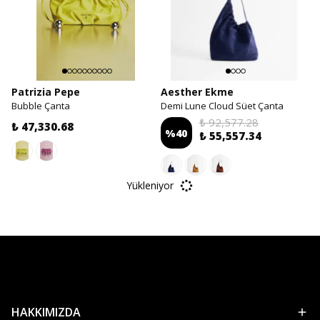
Patrizia Pepe
Aesther Ekme
Bubble Çanta
Demi Lune Cloud Süet Çanta
₺ 92,577.28
₺ 47,330.68
%
40
₺ 55,557.34
Yükleniyor
HAKKIMIZDA