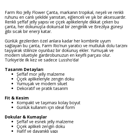
Farm Rio Jelly Flower Çanta, markanın tropikal, neşeli ve renkli
ruhunu en canlı şekilde yansıtan, eğlenceli ve şık bir aksesuardır.
Renkli şeffaf jelly yapısı ve çiçek aplikeleriyle dikkat çeken bu
çanta, her dokunuşta dokunsal bir zenginlik ve Brezilya güneşi
gibi sıcak bir enerji katar.
Günlük gezilerden özel anlara kadar her kombinle uyum
sağlayan bu çanta, Farm Rio’nun yaratıcı ve mutluluk dolu tarzını
taşıyarak stilinize oyunbaz bir dokunuş ekler. Yumuşak ve
modern siluetiyle gardırobunuzun en keyifli parçası olur.
Türkiye’de ilk kez ve sadece Lussho’da!
Tasarım Detayları
Şeffaf mor jelly malzeme
Çiçek aplikeleriyle zengin doku
Yumuşak ve modern siluet
Dekoratif ve pratik tasarım
Fit & Kesim
Kompakt ve taşıması kolay boyut
Günlük kullanım için ideal form
Dokular & Kumaşlar
Şeffaf ve esnek jelly malzeme
Çiçek aplikeli zengin doku
Hafif ve dayanıklı yapı