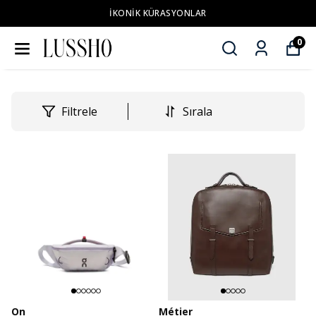
İKONİK KÜRASYONLAR
0
Filtrele
Sırala
On
Métier