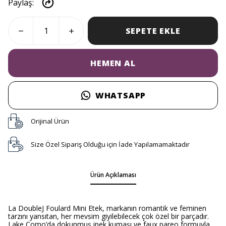
Paylaş
:
SEPETE EKLE
HEMEN AL
WHATSAPP
Orijinal Ürün
Size Özel Sipariş Olduğu için İade Yapılamamaktadır
Ürün Açıklaması
La DoubleJ Foulard Mini Etek, markanın romantik ve feminen
tarzını yansıtan, her mevsim giyilebilecek çok özel bir parçadır.
Lake Como’da dokunmuş ipek kumaşı ve faux pareo formuyla