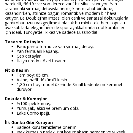
hareketli, flörtöz ve son derece zarif bir siluet sunuyor. Yan
tarafındaki yırtmaç detayıyla hem şık hem rahat bir duruş
kazandırırken, stilinize özgür, romantik ve modern bir hava
katıyor. La DoubleJ’nin imzası olan canlı ve sanatsal dokunuşlarla
gardırobunuzun vazgeçilmezi olacak bu mini etek, hem topuklu
ayakkabılarla elegan hem de spor ayakkabılarla cool kombinler
için ideal. Türkiye’de ilk kez ve sadece Lussho’da!
Tasarım Detayları
Faux pareo formu ve yan yırtmaç detayı.
Yan fermuarlı kapanış.
Cep detayları.
İtalya üretimi özel tasarım.
Fit & Kesim
Tam boy: 65 cm.
A-line, hafif dökümlü kesim.
1,80 cm boy model üzerinde Small bedenle mükemmel
duruyor.
Dokular & Kumaşlar
%100 ipek kumaş.
Yumuşak, akıcı ve premium doku.
Lake Como ipeği.
İlk Günkü Gibi Koruyun
Sadece kuru temizleme önerilir.
İpek kumaşın parlaklığını korumak için nemden ve yüksek