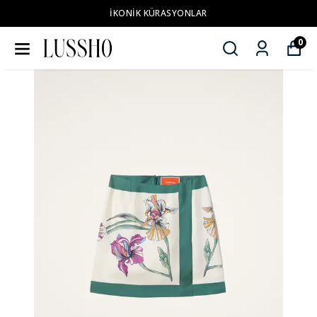
İKONİK KÜRASYONLAR
0