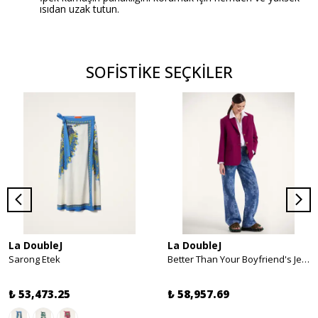
ısıdan uzak tutun.
SOFİSTİKE SEÇKİLER
La DoubleJ
La DoubleJ
Sarong Etek
Better Than Your Boyfriend's Jeans
₺ 53,473.25
₺ 58,957.69