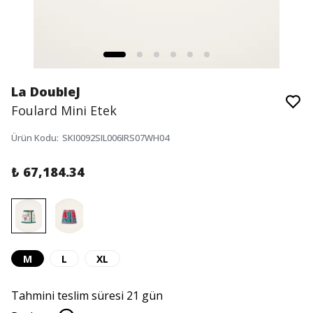
La DoubleJ
Foulard Mini Etek
Ürün Kodu
:
SKI0092SIL006IRS07WH04
₺ 67,184.34
M
L
XL
Tahmini teslim süresi 21 gün