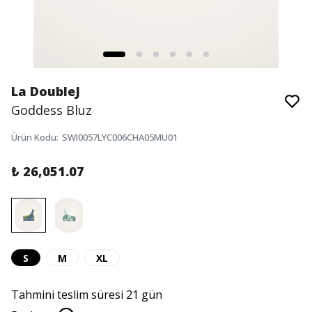
La DoubleJ
Goddess Bluz
Ürün Kodu
:
SWI0057LYC006CHA05MU01
₺ 26,051.07
S
M
XL
Tahmini teslim süresi 21 gün