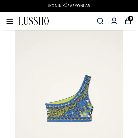
İKONİK KÜRASYONLAR
0