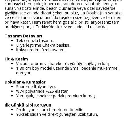
kumaşıyla hem çok şık hem de son derece rahat bir deneyim
sunar. Yaz tatillerinde, beach club’larda veya özel davetlerde
giydiğinizde anında dikkat çeken bu bluz, La DoubleJ’nin sanatsal
ve cesur tarzını vücudunuzda taşırken size özgüven ve feminen
bir hava katar. Hem rahat hem göz alıcı bir stil arıyorsanız tam
aradığınız parça. Türkiye’de ilk kez ve sadece Lussho’da!
Tasarım Detayları
Tek omuzlu tasarım.
El yerleştirme Chakra baskısı.
İtalya üretimi özel tasarım.
Fit & Kesim
Vücuda oturan ve hareket özgürlüğü sağlayan kalıp
1,80 cm boy model üzerinde Small bedenle mükemmel
duruyor.
Dokular & Kumaşlar
Supreme İtalyan Lycra.
%74 polyamide %26 elastan.
Yumuşak, esnek ve parlak premium kumaş.
İlk Günkü Gibi Koruyun
Profesyonel kuru temizleme önerilir.
Yüksek ısıdan ve direkt güneşten uzak tutun.