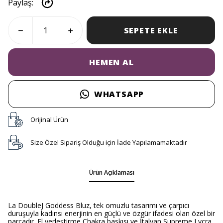
Paylaş
:
SEPETE EKLE
HEMEN AL
WHATSAPP
Orijinal Ürün
Size Özel Sipariş Olduğu için İade Yapılamamaktadır
Ürün Açıklaması
La DoubleJ Goddess Bluz, tek omuzlu tasarımı ve çarpıcı
duruşuyla kadınsı enerjinin en güçlü ve özgür ifadesi olan özel bir
parçadır. El yerleştirme Chakra baskısı ve İtalyan Supreme Lycra