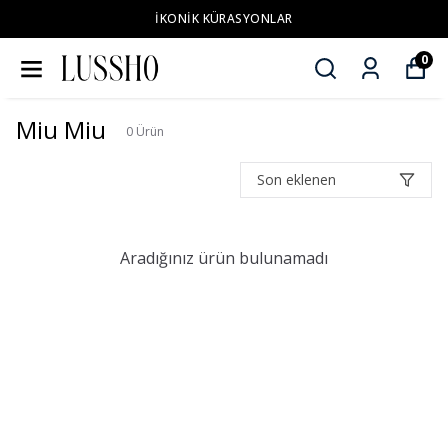
İKONİK KÜRASYONLAR
0
Miu Miu
0
Ürün
Son eklenen
Aradığınız ürün bulunamadı