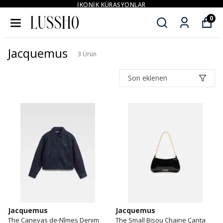
İKONİK KÜRASYONLAR
0
Jacquemus
3
Ürün
Son eklenen
Jacquemus
Jacquemus
The Canevas de-Nîmes Denim
The Small Bisou Chaine Çanta