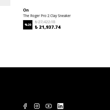
On
On
The Roger Pro 2 Clay Sneaker
₺ 27,422.18
%
20
₺ 21,937.74
₺ 34,