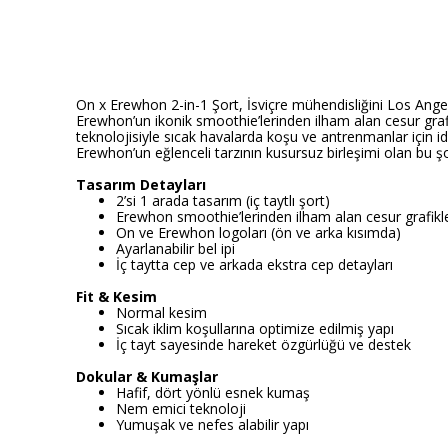
On x Erewhon 2-in-1 Şort, İsviçre mühendisliğini Los Angeles
Erewhon’un ikonik smoothie’lerinden ilham alan cesur graf
teknolojisiyle sıcak havalarda koşu ve antrenmanlar için ide
Erewhon’un eğlenceli tarzının kusursuz birleşimi olan bu şo
Tasarım Detayları
2’si 1 arada tasarım (iç taytlı şort)
Erewhon smoothie’lerinden ilham alan cesur grafikl
On ve Erewhon logoları (ön ve arka kısımda)
Ayarlanabilir bel ipi
İç taytta cep ve arkada ekstra cep detayları
Fit & Kesim
Normal kesim
Sıcak iklim koşullarına optimize edilmiş yapı
İç tayt sayesinde hareket özgürlüğü ve destek
Dokular & Kumaşlar
Hafif, dört yönlü esnek kumaş
Nem emici teknoloji
Yumuşak ve nefes alabilir yapı