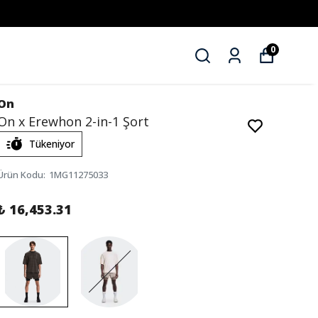
ZAHMETSİZ STİL
0
On
On x Erewhon 2-in-1 Şort
Tükeniyor
Ürün Kodu
:
1MG11275033
₺ 16,453.31