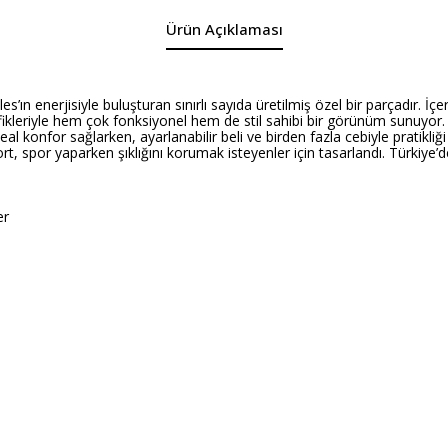
Ürün Açıklaması
’ın enerjisiyle buluşturan sınırlı sayıda üretilmiş özel bir parçadır. İç
ikleriyle hem çok fonksiyonel hem de stil sahibi bir görünüm sunuyor.
al konfor sağlarken, ayarlanabilir beli ve birden fazla cebiyle pratikli
rt, spor yaparken şıklığını korumak isteyenler için tasarlandı. Türkiye’
er