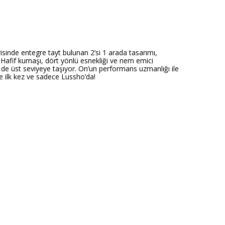
erisinde entegre tayt bulunan 2’si 1 arada tasarımı,
 Hafif kumaşı, dört yönlü esnekliği ve nem emici
ği de üst seviyeye taşıyor. On’un performans uzmanlığı ile
de ilk kez ve sadece Lussho’da!