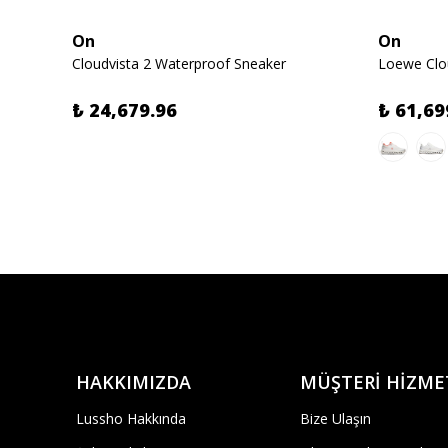
On
On
Cloudvista 2 Waterproof Sneaker
Loewe Clou
₺ 24,679.96
₺ 61,69
HAKKIMIZDA
MÜŞTERİ HİZME
Lussho Hakkında
Bize Ulaşın