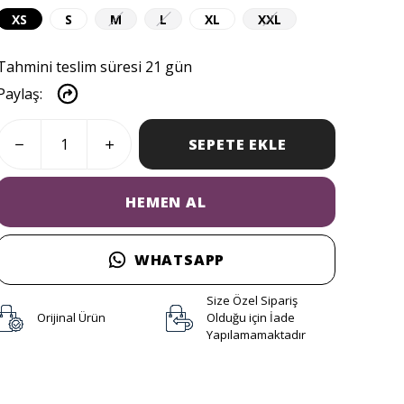
XS
S
M
L
XL
XXL
Tahmini teslim süresi 21 gün
Paylaş
:
SEPETE EKLE
HEMEN AL
WHATSAPP
Size Özel Sipariş
Orijinal Ürün
Olduğu için İade
Yapılamamaktadır