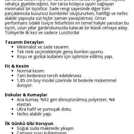
rahatça giyebileceğiniz, her tarza kolayca uyum sağlayan
minimalist bir tişörttür. Sade rengi sayesinde diğer tüm
parçalarınızla kusursuz kombinler oluştururken, hafifliği ve nefes
alabilir yapısıyla sizi hiçbir zaman yavaşlatmaz. On’un
performans odaklı İsviçre felsefesini en temel haliyle yansıtan bu
tişört, uzun yıllar gardırobunuzda kalacak bir klasik olmaya aday.
Türkiye’de ilk kez ve sadece Lussho’da!
Tasarım Detayları
Minimalist ve sade tasarım.
Tek renk seçenekleriyle geniş kombin uyumu.
Koşu ve günlük kullanım için optimize edilmiş yapı.
Fit & Kesim
Normal kesim.
Tam bedeninizi tercih edebilirsiniz.
1,85 cm boy model üzerinde M bedenle mükemmel
duruyor.
Dokular & Kumaşlar
Ana kumaş: %92 geri dönüştürülmüş polyester, %8
elastan.
Ultra hafif ve yumuşak doku.
Nefes alabilir yapı.
İlk Günkü Gibi Koruyun
Soğuk suda makinede yıkayın.
Çamaşır suyu kullanmayın.