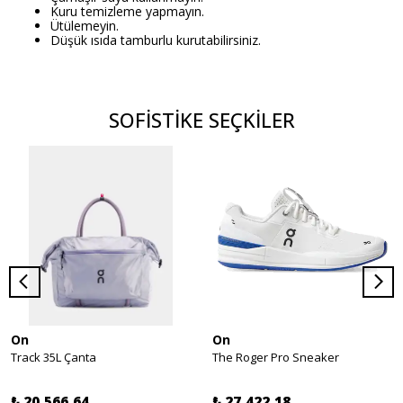
Kuru temizleme yapmayın.
Ütülemeyin.
Düşük ısıda tamburlu kurutabilirsiniz.
SOFİSTİKE SEÇKİLER
On
On
Track 35L Çanta
The Roger Pro Sneaker
₺ 20,566.64
₺ 27,422.18