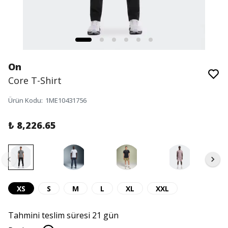
On
Core T-Shirt
Ürün Kodu
:
1ME10431756
₺ 8,226.65
XS
S
M
L
XL
XXL
Tahmini teslim süresi 21 gün