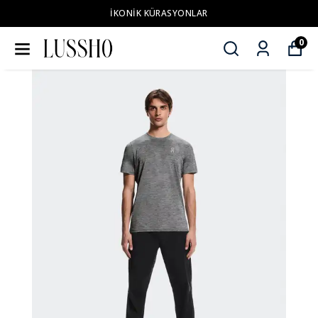
İKONİK KÜRASYONLAR
0