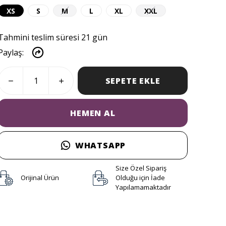
XS
S
M
L
XL
XXL
Tahmini teslim süresi 21 gün
Paylaş
:
SEPETE EKLE
HEMEN AL
WHATSAPP
Size Özel Sipariş
Orijinal Ürün
Olduğu için İade
Yapılamamaktadır