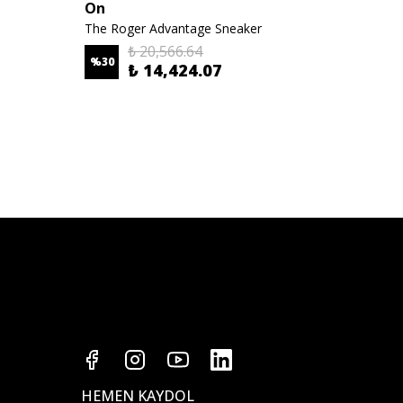
On
On
The Roger Advantage Sneaker
Bel Çan
₺ 20,566.64
%
30
₺ 14,424.07
₺ 6,8
HEMEN KAYDOL