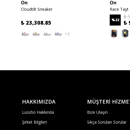
On
On
Cloudtilt Sneaker
Race Tayt
₺ 
%
22
₺ 23,308.85
₺ 
+3
HAKKIMIZDA
MÜŞTERİ HİZME
Lussho Hakkında
Bize Ulaşın
Şirket Bilgileri
Sıkça Sorulan Sorular