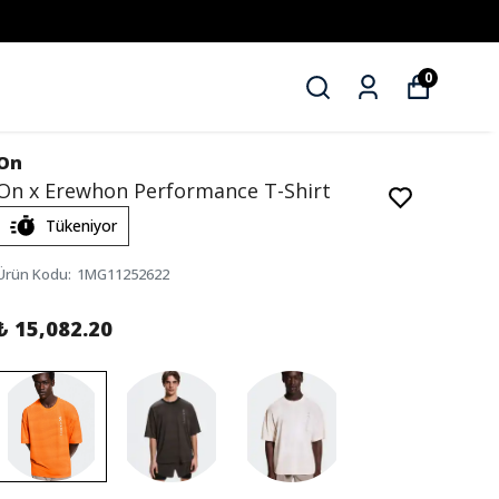
0
On
On x Erewhon Performance T-Shirt
Tükeniyor
Ürün Kodu
:
1MG11252622
₺ 15,082.20