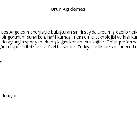
Ürün Açıklaması
s Angeles’ın enerjisiyle buluşturan sınırlı sayıda üretilmiş özel bir e
hibi bir görünüm sunarken, hafif kumaşı, nem emici teknolojisi ve hızl
 detaylarıyla spor yaparken şıklığını korumanızı sağlar. On’un perform
lük spor stilinizde sizi özel hissettirir. Türkiye’de ilk kez ve sadece L
er
 duruyor