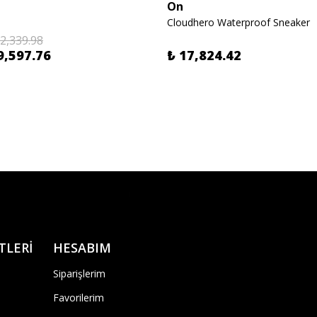
On
Cloudhero Waterproof Sneaker
12,339.98
9,597.76
₺ 17,824.42
TLERİ
HESABIM
Siparişlerim
Favorilerim