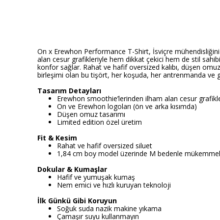
On x Erewhon Performance T-Shirt, İsviçre mühendisliğini Lo
alan cesur grafikleriyle hem dikkat çekici hem de stil sa
konfor sağlar. Rahat ve hafif oversized kalıbı, düşen omuz
birleşimi olan bu tişört, her koşuda, her antrenmanda ve gün
Tasarım Detayları
Erewhon smoothie’lerinden ilham alan cesur grafikl
On ve Erewhon logoları (ön ve arka kısımda)
Düşen omuz tasarımı
Limited edition özel üretim
Fit & Kesim
Rahat ve hafif oversized siluet
1,84 cm boy model üzerinde M bedenle mükemmel
Dokular & Kumaşlar
Hafif ve yumuşak kumaş
Nem emici ve hızlı kuruyan teknoloji
İlk Günkü Gibi Koruyun
Soğuk suda nazik makine yıkama
Çamaşır suyu kullanmayın