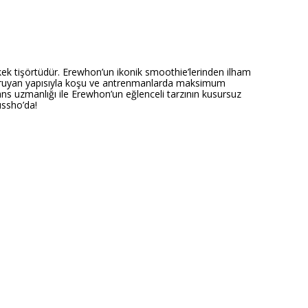
rkek tişörtüdür. Erewhon’un ikonik smoothie’lerinden ilham
ı kuruyan yapısıyla koşu ve antrenmanlarda maksimum
ans uzmanlığı ile Erewhon’un eğlenceli tarzının kusursuz
ussho’da!