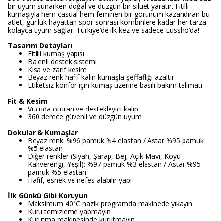
bir uyum sunarken doğal ve düzgün bir siluet yaratır. Fitilli
kumaşıyla hem casual hem feminen bir görünüm kazandıran bu
atlet, günlük hayattan spor sonrası kombinlere kadar her tarza
kolayca uyum sağlar. Türkiye’de ilk kez ve sadece Lussho’da!
Tasarım Detayları
Fitilli kumaş yapısı
Balenli destek sistemi
Kısa ve zarif kesim
Beyaz renk hafif kalın kumaşla şeffaflığı azaltır
Etiketsiz konfor için kumaş üzerine basılı bakım talimatı
Fit & Kesim
Vücuda oturan ve destekleyici kalıp
360 derece güvenli ve düzgün uyum
Dokular & Kumaşlar
Beyaz renk: %96 pamuk %4 elastan / Astar %95 pamuk
%5 elastan
Diğer renkler (Siyah, Şarap, Bej, Açık Mavi, Koyu
Kahverengi, Yeşil): %97 pamuk %3 elastan / Astar %95
pamuk %5 elastan
Hafif, esnek ve nefes alabilir yapı
İlk Günkü Gibi Koruyun
Maksimum 40°C nazik programda makinede yıkayın
Kuru temizleme yapmayın
Kurutma makinesinde kurutmayın