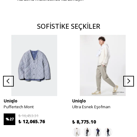
SOFİSTİKE SEÇKİLER
Uniqlo
Uniqlo
Puffertech Mont
Ultra Esnek Eşofman
₺ 16,453.31
%
27
₺ 12,065.76
₺ 8,775.10