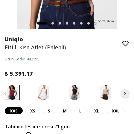
Uniqlo
Fitilli Kısa Atlet (Balenli)
Ürün Kodu
:
482195
₺ 5,391.17
XXS
XS
S
M
L
XL
XXL
Tahmini teslim süresi 21 gün