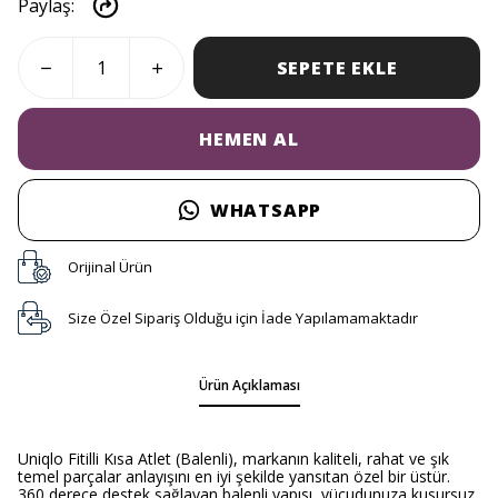
Paylaş
:
SEPETE EKLE
HEMEN AL
WHATSAPP
Orijinal Ürün
Size Özel Sipariş Olduğu için İade Yapılamamaktadır
Ürün Açıklaması
Uniqlo Fitilli Kısa Atlet (Balenli), markanın kaliteli, rahat ve şık
temel parçalar anlayışını en iyi şekilde yansıtan özel bir üstür.
360 derece destek sağlayan balenli yapısı, vücudunuza kusursuz