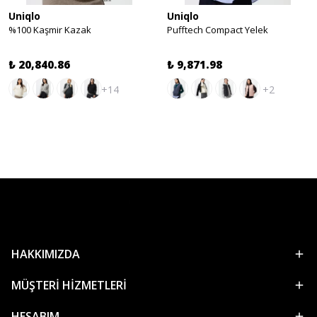
Uniqlo
Uniqlo
%100 Kaşmir Kazak
Pufftech Compact Yelek
₺ 20,840.86
₺ 9,871.98
+14
+2
HAKKIMIZDA
MÜŞTERİ HİZMETLERİ
HESABIM