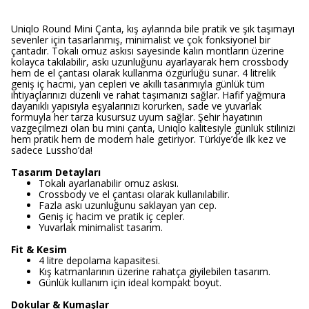
Uniqlo Round Mini Çanta, kış aylarında bile pratik ve şık taşımayı
sevenler için tasarlanmış, minimalist ve çok fonksiyonel bir
çantadır. Tokalı omuz askısı sayesinde kalın montların üzerine
kolayca takılabilir, askı uzunluğunu ayarlayarak hem crossbody
hem de el çantası olarak kullanma özgürlüğü sunar. 4 litrelik
geniş iç hacmi, yan cepleri ve akıllı tasarımıyla günlük tüm
ihtiyaçlarınızı düzenli ve rahat taşımanızı sağlar. Hafif yağmura
dayanıklı yapısıyla eşyalarınızı korurken, sade ve yuvarlak
formuyla her tarza kusursuz uyum sağlar. Şehir hayatının
vazgeçilmezi olan bu mini çanta, Uniqlo kalitesiyle günlük stilinizi
hem pratik hem de modern hale getiriyor. Türkiye’de ilk kez ve
sadece Lussho’da!
Tasarım Detayları
Tokalı ayarlanabilir omuz askısı.
Crossbody ve el çantası olarak kullanılabilir.
Fazla askı uzunluğunu saklayan yan cep.
Geniş iç hacim ve pratik iç cepler.
Yuvarlak minimalist tasarım.
Fit & Kesim
4 litre depolama kapasitesi.
Kış katmanlarının üzerine rahatça giyilebilen tasarım.
Günlük kullanım için ideal kompakt boyut.
Dokular & Kumaşlar