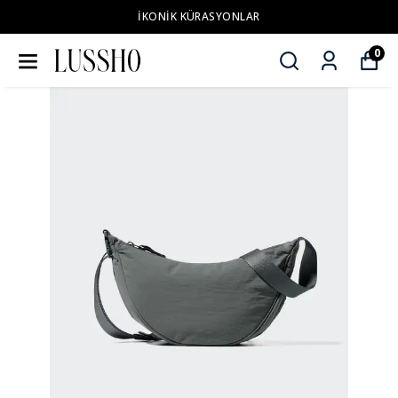
İKONİK KÜRASYONLAR
0