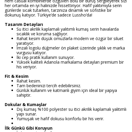
hem casual kombinlerde özgüven dolu bir duruş sergileyerek sizi
her ortamda en iyi halinizde hissettiriyor. Hafif yalıtımıyla serin
günlerde sıcak tutarken, tarzınıza dinamik ve sofistike bir
dokunuş katıyor. Türkiye’de sadece Lussho’da!
Tasarım Detayları
Su itici akrilik kaplamalı yalıtımlı kumaş serin havalarda
sıcaklık ve koruma sağlıyor.
Rahat kesim düşük omuzlarla modern ve özgür bir siluet
yaratıyor.
İmzalı logolu düğmeler ön plaket üzerinde şıklık ve marka
vurgusu katıyor.
İki cep pratik kullanım sunuyor.
Yüksek kaliteli Adanola markalama detayları premium bir
his veriyor.
Fit & Kesim
Rahat kesim.
Tam bedeninizi tercih edebilirsiniz.
Günlük kullanım ve katmanlı giyim için ideal bir yapıya
sahiptir.
Dokular & Kumaşlar
Dış kumaş %100 polyester su itici akrilik kaplamalı yalıtımlı
yapı sunar.
Yumuşak ve hafif dokusu konforlu bir his verir.
İlk Günkü Gibi Koruyun