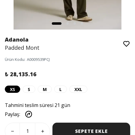
Adanola
Padded Mont
Ürün Kodu
:
A0009539PCJ
₺ 28,135.16
XS
S
M
L
XXL
Tahmini teslim süresi 21 gün
Paylaş
:
SEPETE EKLE