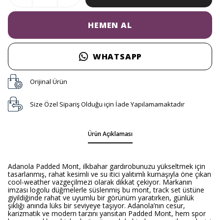
HEMEN AL
WHATSAPP
Orijinal Ürün
Size Özel Sipariş Olduğu için İade Yapılamamaktadır
Ürün Açıklaması
Adanola Padded Mont, ilkbahar gardırobunuzu yükseltmek için
tasarlanmış, rahat kesimli ve su itici yalıtımlı kumaşıyla öne çıkan
cool-weather vazgeçilmezi olarak dikkat çekiyor. Markanın
imzası logolu düğmelerle süslenmiş bu mont, track set üstüne
giyildiğinde rahat ve uyumlu bir görünüm yaratırken, günlük
şıklığı anında lüks bir seviyeye taşıyor. Adanola’nın cesur,
karizmatik ve modern tarzını yansıtan Padded Mont, hem spor