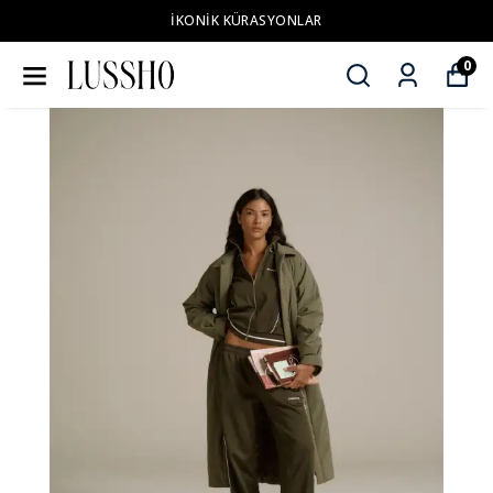
İKONİK KÜRASYONLAR
0