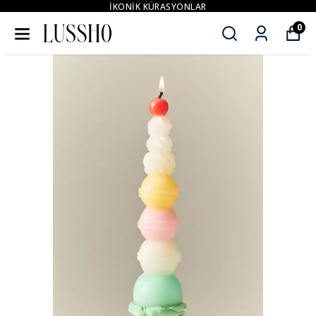
İKONİK KÜRASYONLAR
0