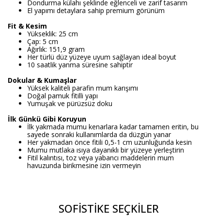
Dondurma külahı şeklinde eğlenceli ve zarif tasarım
El yapımı detaylara sahip premium görünüm
Fit & Kesim
Yükseklik: 25 cm
Çap: 5 cm
Ağırlık: 151,9 gram
Her türlü düz yüzeye uyum sağlayan ideal boyut
10 saatlik yanma süresine sahiptir
Dokular & Kumaşlar
Yüksek kaliteli parafin mum karışımı
Doğal pamuk fitilli yapı
Yumuşak ve pürüzsüz doku
İlk Günkü Gibi Koruyun
İlk yakmada mumu kenarlara kadar tamamen eritin, bu
sayede sonraki kullanımlarda da düzgün yanar
Her yakmadan önce fitili 0,5-1 cm uzunluğunda kesin
Mumu mutlaka ısıya dayanıklı bir yüzeye yerleştirin
Fitil kalıntısı, toz veya yabancı maddelerin mum
havuzunda birikmesine izin vermeyin
SOFİSTİKE SEÇKİLER