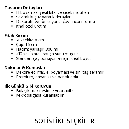
Tasarım Detayları
El boyaması yeşil bitki ve çiçek motifleri
Sevimli küçük yaratık detayları
Dekoratif ve fonksiyonel çay fincanı formu
İthal özel üretim
Fit & Kesim
Yükseklik: 8 cm
Çap: 15 cm
Hacim: yaklaşık 300 ml
4’lü set olarak satışa sunulmuştur
Standart çay porsiyonları için ideal boyut
Dokular & Kumaşlar
Dekore edilmiş, el boyaması ve sırlı taş seramik
Premium, dayanıklı ve parlak doku
İlk Günkü Gibi Koruyun
Bulaşık makinesinde yıkanabilir
Mikrodalgada kullanılabilir
SOFİSTİKE SEÇKİLER