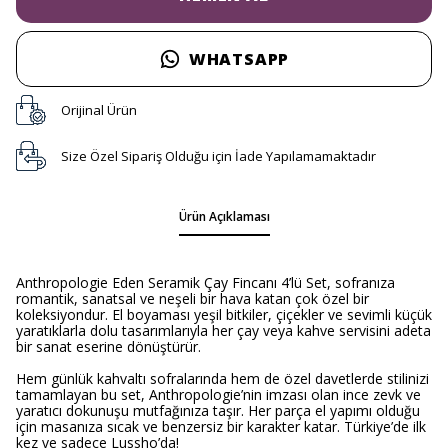
WHATSAPP
Orijinal Ürün
Size Özel Sipariş Olduğu için İade Yapılamamaktadır
Ürün Açıklaması
Anthropologie Eden Seramik Çay Fincanı 4’lü Set, sofranıza
romantik, sanatsal ve neşeli bir hava katan çok özel bir
koleksiyondur. El boyaması yeşil bitkiler, çiçekler ve sevimli küçük
yaratıklarla dolu tasarımlarıyla her çay veya kahve servisini adeta
bir sanat eserine dönüştürür.
Hem günlük kahvaltı sofralarında hem de özel davetlerde stilinizi
tamamlayan bu set, Anthropologie’nin imzası olan ince zevk ve
yaratıcı dokunuşu mutfağınıza taşır. Her parça el yapımı olduğu
için masanıza sıcak ve benzersiz bir karakter katar. Türkiye’de ilk
kez ve sadece Lussho’da!