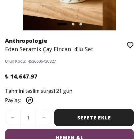
Anthropologie
Eden Seramik Çay Fincanı 4’lü Set
Ürün Kodu
:
4536606430827
₺ 14,647.97
Tahmini teslim süresi 21 gün
Paylaş
:
SEPETE EKLE
HEMEN AL