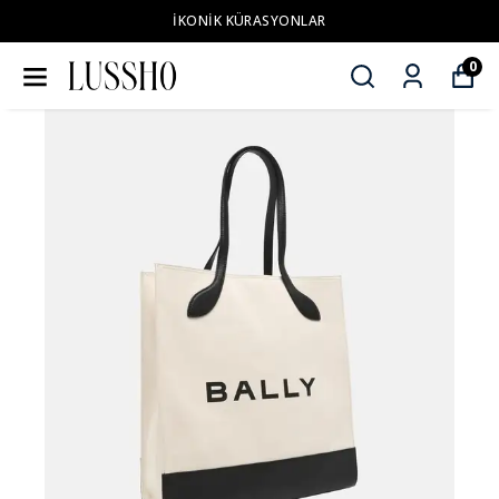
İKONİK KÜRASYONLAR
0