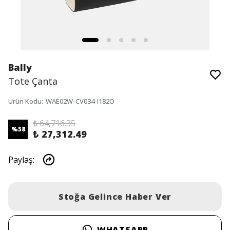
Bally
Tote Çanta
Ürün Kodu
:
WAE02W-CV034-I182O
₺ 64,716.35
%
58
₺ 27,312.49
Paylaş
:
Stoğa Gelince Haber Ver
WHATSAPP