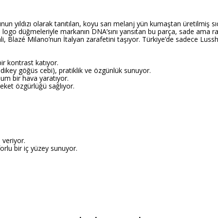
ıldızı olarak tanıtılan, koyu sarı melanj yün kumaştan üretilmiş sıcak ve
ın logo düğmeleriyle markanın DNA’sını yansıtan bu parça, sade ama ra
, Blazé Milano’nun İtalyan zarafetini taşıyor. Türkiye’de sadece Lussh
ir kontrast katıyor.
bir dikey göğüs cebi), pratiklik ve özgünlük sunuyor.
ium bir hava yaratıyor.
areket özgürlüğü sağlıyor.
 veriyor.
orlu bir iç yüzey sunuyor.