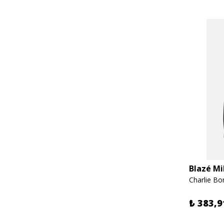
Blazé Mi
Charlie B
₺ 383,9