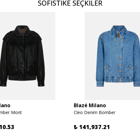
SOFİSTİKE SEÇKİLER
lano
Blazé Milano
omber Mont
Cleo Denim Bomber
10.53
₺ 141,937.21