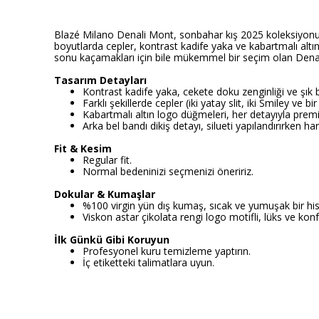
Blazé Milano Denali Mont, sonbahar kış 2025 koleksiyonunun y
boyutlarda cepler, kontrast kadife yaka ve kabartmalı alt
sonu kaçamakları için bile mükemmel bir seçim olan Denali
Tasarım Detayları
Kontrast kadife yaka, cekete doku zenginliği ve şık b
Farklı şekillerde cepler (iki yatay slit, iki Smiley ve 
Kabartmalı altın logo düğmeleri, her detayıyla prem
Arka bel bandı dikiş detayı, silueti yapılandırırken h
Fit & Kesim
Regular fit.
Normal bedeninizi seçmenizi öneririz.
Dokular & Kumaşlar
%100 virgin yün dış kumaş, sıcak ve yumuşak bir his
Viskon astar çikolata rengi logo motifli, lüks ve konf
İlk Günkü Gibi Koruyun
Profesyonel kuru temizleme yaptırın.
İç etiketteki talimatlara uyun.