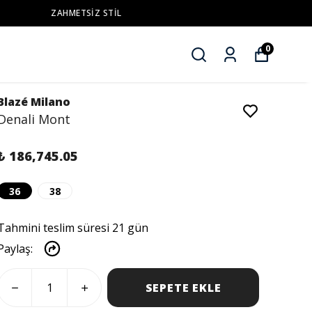
0
Blazé Milano
Denali Mont
₺ 186,745.05
36
38
Tahmini teslim süresi 21 gün
Paylaş
:
SEPETE EKLE