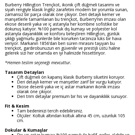
Burberry Hillington Trençkot, ikonik çift düğmeli tasarımı ve
siyah rengiyle klasik İngiliz zarafetini modern bir yorumla sunan,
zamansız bir parça olarak öne çıkıyor. Deri detaylı kemer ve
manşetlerle tamamlanan bu trençkot, Burberry’nin imzası olan
ekose desenli yaka ve iç astarıyla her kombine sofistike bir
dokunuş katıyor. %100 pamuk dış kumaşı ve polyester kol
astarıyla dayanıklılık ve konforu birleştiren Hillington, günlük
şıklığı yağmurlu günlerde bile korurken tarzınıza lüks bir hava
veriyor. Markanın 1856’dan beri süren mirasını taşıyan bu
trençkot, gardırobunuzun en güvenilir ve prestijli üstü haline
gelerek sizi her ortamda en iyi halinizde hissettiriyor.
*Hemen teslim seçeneği mevcuttur.
Tasarım Detayları
Çift düğmeli ön kapanış klasik Burberry siluetini koruyor.
Deri detaylı kemer ve manşetler zarif bir vurgu katıyor.
Ekose desenli yaka ve iç astar markanın ikonik imzası
olarak öne çıkıyor.
Deri trim detaylar premium bir his ve dayanıklılık sunuyor.
Fit & Kesim
Tam bedeninizi tercih edebilirsiniz.
Ölçüler: Koltuk altından koltuk altına 45 cm, uzunluk 105
cm.
Dokular & Kumaşlar
Dış ve astar kumaşı %100 pamuk ile hafif, nefes alabilir ve