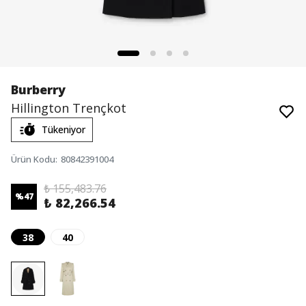
Burberry
Hillington Trençkot
Tükeniyor
Ürün Kodu
:
80842391004
₺ 155,483.76
%
47
₺ 82,266.54
38
40