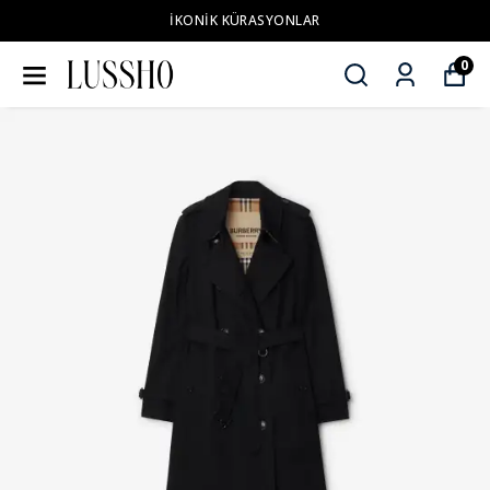
ZAHMETSİZ STİL
0