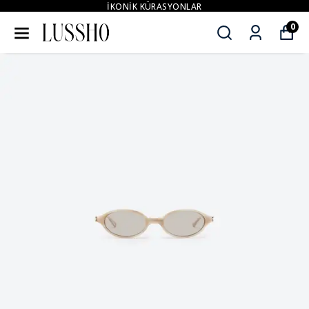
İKONİK KÜRASYONLAR
0