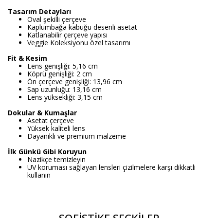
Tasarım Detayları
Oval şekilli çerçeve
Kaplumbağa kabuğu desenli asetat
Katlanabilir çerçeve yapısı
Veggie Koleksiyonu özel tasarımı
Fit & Kesim
Lens genişliği: 5,16 cm
Köprü genişliği: 2 cm
Ön çerçeve genişliği: 13,96 cm
Sap uzunluğu: 13,16 cm
Lens yüksekliği: 3,15 cm
Dokular & Kumaşlar
Asetat çerçeve
Yüksek kaliteli lens
Dayanıklı ve premium malzeme
İlk Günkü Gibi Koruyun
Nazikçe temizleyin
UV koruması sağlayan lensleri çizilmelere karşı dikkatli
kullanın