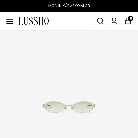
İKONİK KÜRASYONLAR
0