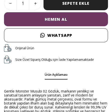
SEPETE EKLE
HEMEN AL
WHATSAPP
Orijinal Ürün
Size Özel Sipariş Olduğu için İade Yapılamamaktadır
Ürün Açıklaması
Gentle Monster Musubi 02 Gözlük, markanın yenilikçi ve
sanatsal tasarım anlayışını yansıtan, zarif ve modern bir
aksesuardır. Parlak gümüş metal çerçevesi, oval formu ve
botanik yapıdan ilham alan bağ detaylarıyla hem minimalist hem
de dikkat çekici bir duruş sunar. Kahverengi lensleri ile 99,9% UV
koruması sağlayan bu gözlük, stilinize sofistike ve benzersiz bir