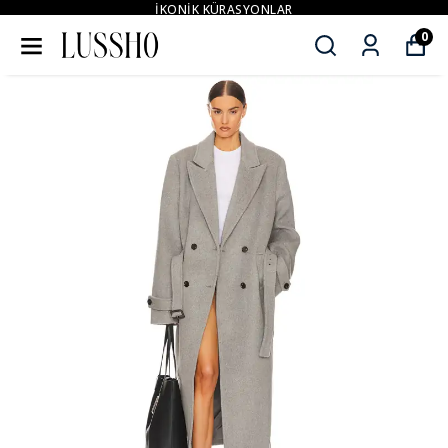
İKONİK KÜRASYONLAR
0