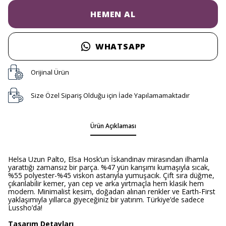
HEMEN AL
WHATSAPP
Orijinal Ürün
Size Özel Sipariş Olduğu için İade Yapılamamaktadır
Ürün Açıklaması
Helsa Uzun Palto, Elsa Hosk’un İskandinav mirasından ilhamla
yarattığı zamansız bir parça. %47 yün karışımı kumaşıyla sıcak,
%55 polyester-%45 viskon astarıyla yumuşacık. Çift sıra düğme,
çıkarılabilir kemer, yan cep ve arka yırtmaçla hem klasik hem
modern. Minimalist kesim, doğadan alınan renkler ve Earth-First
yaklaşımıyla yıllarca giyeceğiniz bir yatırım. Türkiye’de sadece
Lussho’da!
Tasarım Detayları