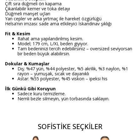
Çift sıra düğmeli ön kapama
Çıkarılabilir kemer ve toka detayı
Düğmeli manşet uçları
Yan cepler ve arka yırtmaç ile hareket özgürlüğü
Helsa’nın imzası: sade ama etkileyici İskandinav şıklığı
Fit & Kesim
Rahat ama yapılandırılmış kesim.
Model; 179 cm, L/XL beden giyiyor.
Tam bedeninizi tercih edebilirsiniz – oversized seviyorsan
bir beden büyük alabilirsin.
Dokular & Kumaşlar
Dış: %47 yün, %44 polyester, %5 akrilik, %3 naylon, %1
rayon – yumuşak, sıcak ve dayanıklı
Astar: %55 polyester, %45 viskon – ipeksi his
İlk Günkü Gibi Koruyun
Sadece kuru temizleme.
Nemli bezle silmeyin, yün torbasında saklayın.
SOFİSTİKE SEÇKİLER