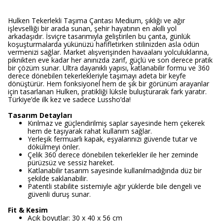
Hulken Tekerlekli Taşıma Çantası Medium, şıklığı ve ağır
işlevselliği bir arada sunan, şehir hayatının en akıllı yol
arkadaşıdır. İsviçre tasarımıyla geliştirilen bu çanta, günlük
koşuşturmalarda yükünüzü hafifletirken stilinizden asla ödün
vermenizi sağlar. Market alışverişinden havaalanı yolculuklarına,
piknikten eve kadar her anınızda zarif, güçlü ve son derece pratik
bir çözüm sunar. Ultra dayanıklı yapısı, katlanabilir formu ve 360
derece dönebilen tekerlekleriyle taşımayı adeta bir keyfe
dönüştürür. Hem fonksiyonel hem de şık bir görünüm arayanlar
için tasarlanan Hulken, pratikliği lüksle buluşturarak fark yaratır.
Türkiye’de ilk kez ve sadece Lussho’da!
Tasarım Detayları
Kırılmaz ve güçlendirilmiş saplar sayesinde hem çekerek
hem de taşıyarak rahat kullanım sağlar.
Yerleşik fermuarlı kapak, eşyalarınızı güvende tutar ve
dökülmeyi önler.
Çelik 360 derece dönebilen tekerlekler ile her zeminde
pürüzsüz ve sessiz hareket.
Katlanabilir tasarım sayesinde kullanılmadığında düz bir
şekilde saklanabilir.
Patentli stabilite sistemiyle ağır yüklerde bile dengeli ve
güvenli duruş sunar.
Fit & Kesim
Açık boyutlar: 30 x 40 x 56 cm