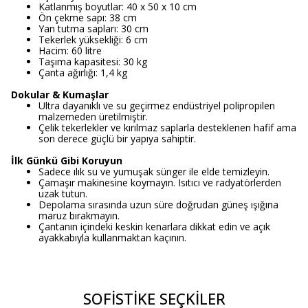
Katlanmış boyutlar: 40 x 50 x 10 cm
Ön çekme sapı: 38 cm
Yan tutma sapları: 30 cm
Tekerlek yüksekliği: 6 cm
Hacim: 60 litre
Taşıma kapasitesi: 30 kg
Çanta ağırlığı: 1,4 kg
Dokular & Kumaşlar
Ultra dayanıklı ve su geçirmez endüstriyel polipropilen
malzemeden üretilmiştir.
Çelik tekerlekler ve kırılmaz saplarla desteklenen hafif ama
son derece güçlü bir yapıya sahiptir.
İlk Günkü Gibi Koruyun
Sadece ılık su ve yumuşak sünger ile elde temizleyin.
Çamaşır makinesine koymayın. Isıtıcı ve radyatörlerden
uzak tutun.
Depolama sırasında uzun süre doğrudan güneş ışığına
maruz bırakmayın.
Çantanın içindeki keskin kenarlara dikkat edin ve açık
ayakkabıyla kullanmaktan kaçının.
SOFİSTİKE SEÇKİLER