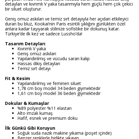
detayları ve kıvrımlı V yaka tasarımıyla hem güçlü hem çok çekici
bir siluet oluşturur.
Geniş omuz askıları ve temiz sırt detayıyla her açıdan etkileyici
duran bu bluz, Kookai’nin Paris esintili şıklığını günlükten özel
anlara kadar taşıyarak stilinize sofistike bir dokunuş katar.
Türkiye’de ilk kez ve sadece Lussho’da!
Tasarım Detayları
Kıvrımlı V yaka
Geniş omuz askıları
Yapılandırılmış ve vücudu saran kalıp
Hassas dikiş detayları
Temiz sırt detayı
Fit & Kesim
Yapılandırılmış ve feminen siluet
1,78 cm boy model 34 beden giymektedir
1,61 cm boy model 36 beden giymektedir
Dokular & Kumaşlar
%89 polyester %11 elastan
Alto imzalı kumaş
Hafif, esnek ve premium doku
İlk Günkü Gibi Koruyun
Soğuk suda nazik makine yıkama (poşet içinde)
Benzer renklerle birlikte yıkayın