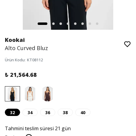
Kookai
Alto Curved Bluz
Ürün Kodu
:
KT08112
₺ 21,564.68
32
34
36
38
40
Tahmini teslim süresi 21 gün