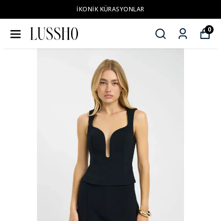
İKONİK KÜRASYONLAR
0