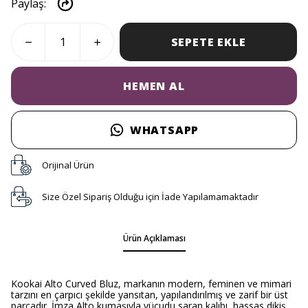
Paylaş
:
SEPETE EKLE
HEMEN AL
WHATSAPP
Orijinal Ürün
Size Özel Sipariş Olduğu için İade Yapılamamaktadır
Ürün Açıklaması
Kookai Alto Curved Bluz, markanın modern, feminen ve mimari
tarzını en çarpıcı şekilde yansıtan, yapılandırılmış ve zarif bir üst
parçadır. İmza Alto kumaşıyla vücudu saran kalıbı, hassas dikiş