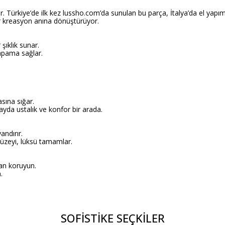
 Türkiye’de ilk kez lussho.com’da sunulan bu parça, İtalya’da el yapımı 
bir kreasyon anına dönüştürüyor.
şıklık sunar.
 kapama sağlar.
sına sığar.
yda ustalık ve konfor bir arada.
ndırır.
yüzeyi, lüksü tamamlar.
dan koruyun.
.
SOFİSTİKE SEÇKİLER