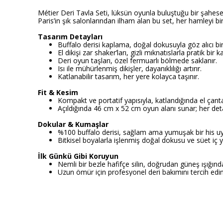
Métier Deri Tavla Seti, lüksün oyunla buluştuğu bir şaheser.
Paris’in şık salonlarından ilham alan bu set, her hamleyi 
Tasarım Detayları
Buffalo derisi kaplama, doğal dokusuyla göz alıcı bir 
El dikişi zar shaker’ları, gizli mıknatıslarla pratik bir
Deri oyun taşları, özel fermuarlı bölmede saklanır.
Isı ile mühürlenmiş dikişler, dayanıklılığı artırır.
Katlanabilir tasarım, her yere kolayca taşınır.
Fit & Kesim
Kompakt ve portatif yapısıyla, katlandığında el çanta
Açıldığında 46 cm x 52 cm oyun alanı sunar; her deta
Dokular & Kumaşlar
%100 buffalo derisi, sağlam ama yumuşak bir his uya
Bitkisel boyalarla işlenmiş doğal dokusu ve süet iç 
İlk Günkü Gibi Koruyun
Nemli bir bezle hafifçe silin, doğrudan güneş ışığın
Uzun ömür için profesyonel deri bakımını tercih edin