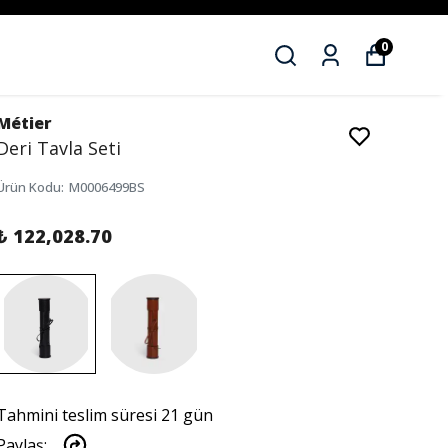
0
Métier
Deri Tavla Seti
Ürün Kodu
:
M0006499BS
₺ 122,028.70
Tahmini teslim süresi 21 gün