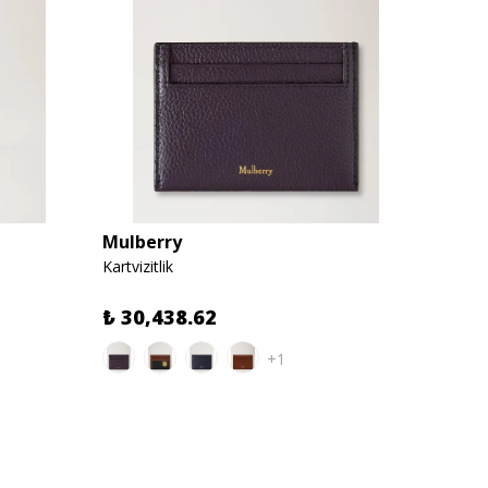
Mulberry
Mulbe
Kartvizitlik
Small 
%
31
₺ 30,438.62
+1