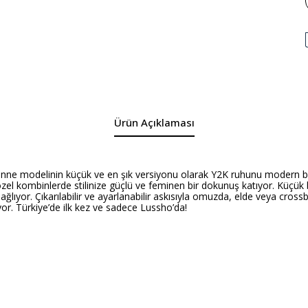
Ürün Açıklaması
e modelinin küçük ve en şık versiyonu olarak Y2K ruhunu modern bir y
özel kombinlerde stilinize güçlü ve feminen bir dokunuş katıyor. Küçük
ı sağlıyor. Çıkarılabilir ve ayarlanabilir askısıyla omuzda, elde veya cro
uyor. Türkiye’de ilk kez ve sadece Lussho’da!