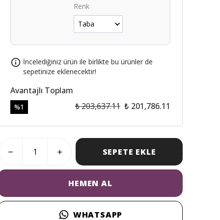
Renk
İncelediğiniz ürün ile birlikte bu ürünler de
sepetinize eklenecektir!
Avantajlı Toplam
₺ 203,637.11
₺ 201,786.11
%
1
SEPETE EKLE
HEMEN AL
WHATSAPP