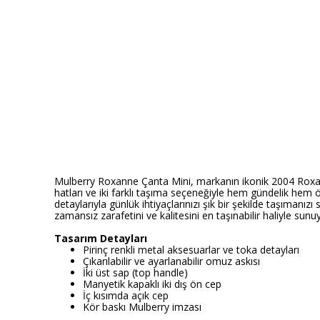
Mulberry Roxanne Çanta Mini, markanın ikonik 2004 Roxann
hatları ve iki farklı taşıma seçeneğiyle hem gündelik hem 
detaylarıyla günlük ihtiyaçlarınızı şık bir şekilde taşımanız
zamansız zarafetini ve kalitesini en taşınabilir haliyle sun
Tasarım Detayları
Pirinç renkli metal aksesuarlar ve toka detayları
Çıkarılabilir ve ayarlanabilir omuz askısı
İki üst sap (top handle)
Manyetik kapaklı iki dış ön cep
İç kısımda açık cep
Kör baskı Mulberry imzası