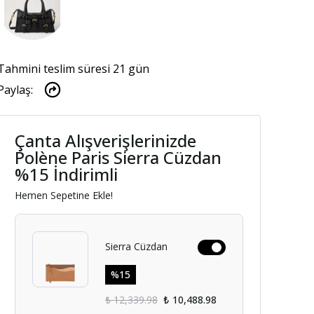
Tahmini teslim süresi 21 gün
Paylaş
:
Çanta Alışverişlerinizde
Polène Paris Sierra Cüzdan
%15 İndirimli
Hemen Sepetine Ekle!
Sierra Cüzdan
%
15
₺ 12,339.98
₺ 10,488.98