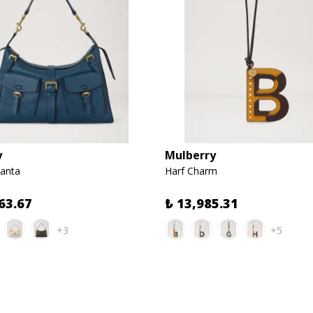
y
Mulberry
anta
Harf Charm
63.67
₺ 13,985.31
+3
+5