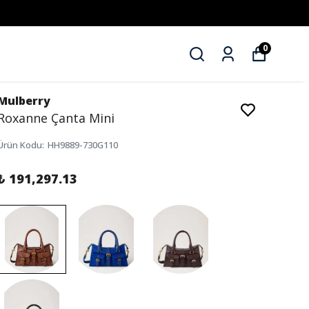
0
Mulberry
Roxanne Çanta Mini
Ürün Kodu
:
HH9889-730G110
₺ 191,297.13