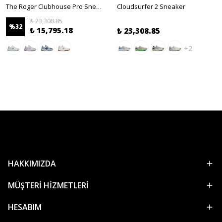
The Roger Clubhouse Pro Sneaker
Cloudsurfer 2 Sneaker
₺ 23,308.85
%
32
₺ 15,795.18
₺ 23,308.85
+2
HAKKIMIZDA
MÜŞTERİ HİZMETLERİ
HESABIM