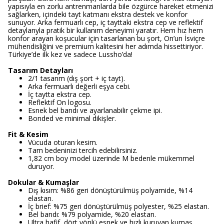
yapısıyla en zorlu antrenmanlarda bile özgürce hareket etmenizi
sağlarken, içindeki tayt katmanı ekstra destek ve konfor
sunuyor. Arka fermuarlı cep, iç tayttaki ekstra cep ve reflektif
detaylarıyla pratik bir kullanım deneyimi yaratır. Hem hız hem
konfor arayan koşucular için tasarlanan bu şort, On’un İsviçre
mühendisliğini ve premium kalitesini her adımda hissettiriyor.
Türkiye’de ilk kez ve sadece Lussho’da!
Tasarım Detayları
2/1 tasarım (dış şort + iç tayt).
Arka fermuarlı değerli eşya cebi.
İç taytta ekstra cep.
Reflektif On logosu.
Esnek bel bandı ve ayarlanabilir çekme ipi.
Bonded ve minimal dikişler.
Fit & Kesim
Vücuda oturan kesim.
Tam bedeninizi tercih edebilirsiniz.
1,82 cm boy model üzerinde M bedenle mükemmel
duruyor.
Dokular & Kumaşlar
Dış kısım: %86 geri dönüştürülmüş polyamide, %14
elastan.
İç brief: %75 geri dönüştürülmüş polyester, %25 elastan.
Bel bandı: %79 polyamide, %20 elastan.
Ultra hafif, dört yönlü esnek ve hızlı kuruyan kumaş.