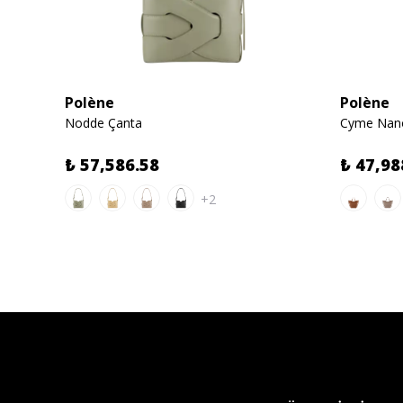
Polène
Polène
Nodde Çanta
Cyme Nano
₺ 57,586.58
₺ 47,98
+2