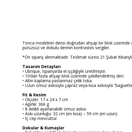
Tonca modelinin derisi doğrudan ahşap bir blok üzerinde ş
pürüzsüz ve dokulu derinin kontrastını sergiler.
*Ön sipariş alınmaktadır. Teslimat süresi 21 Şubat itibariyle
Tasarım Detayları
•
Ubrique, İspanya’da el işçiliğiyle üretilmiştir.
•
10’dan fazla ahşap blok üzerinde şekillendirilmiş deri.
•
Altın kaplama paslanmaz çelik toka.
•
Uzun omuz askısıyla çapraz veya kısa askısıyla “baguette 
Fit & Kesim
•
Ölçüler: 17 x 24 x 7 cm
•
Ağırlık: 366 g
•
8 delikli ayarlanabilir omuz askısı
•
Askı uzunluğu: 32 cm (en kısa) – 59 cm (en uzun)
•
İç cep mevcuttur.
Dokular & Kumaşlar