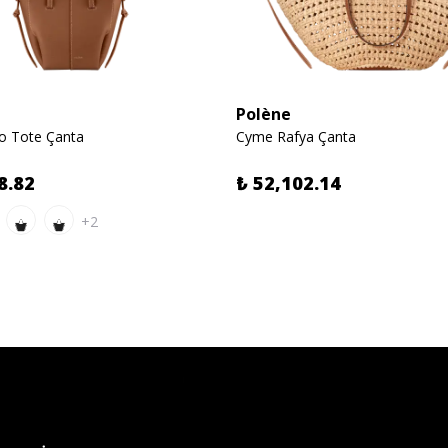
Polène
 Tote Çanta
Cyme Rafya Çanta
8.82
₺ 52,102.14
+2