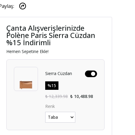
Paylaş
:
Çanta Alışverişlerinizde
Polène Paris Sierra Cüzdan
%15 İndirimli
Hemen Sepetine Ekle!
Sierra Cüzdan
%
15
₺ 12,339.98
₺ 10,488.98
Renk