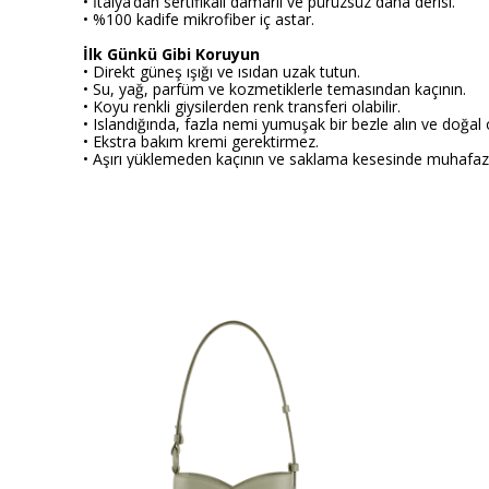
•
İtalya’dan sertifikalı damarlı ve pürüzsüz dana derisi.
•
%100 kadife mikrofiber iç astar.
İlk Günkü Gibi Koruyun
•
Direkt güneş ışığı ve ısıdan uzak tutun.
•
Su, yağ, parfüm ve kozmetiklerle temasından kaçının.
•
Koyu renkli giysilerden renk transferi olabilir.
•
Islandığında, fazla nemi yumuşak bir bezle alın ve doğal
•
Ekstra bakım kremi gerektirmez.
•
Aşırı yüklemeden kaçının ve saklama kesesinde muhafaz