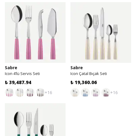
Sabre
Sabre
Icon 4’lü Servis Seti
Icon Çatal Bıçak Seti
₺ 39,487.94
₺ 19,360.06
+16
+16