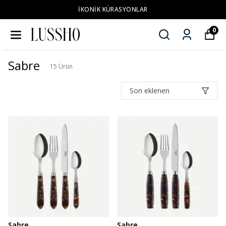
İKONİK KÜRASYONLAR
0
Sabre
15
Ürün
Son eklenen
Sabre
Sabre