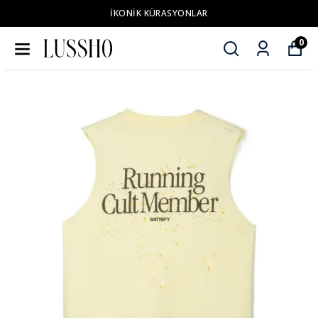
İKONİK KÜRASYONLAR
0