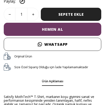
Paylaş
:
SEPETE EKLE
HEMEN AL
WHATSAPP
Orijinal Ürün
Size Özel Sipariş Olduğu için İade Yapılamamaktadır
Ürün Açıklaması
Satisfy MothTech™ T-Shirt, markanın koşu giyimini sanat ve
performansın kesişiminde yeniden tanımlayan, hafif, nefes
alabilir ve zamansız bir parçadır. Organik pamuk kumaşı ve