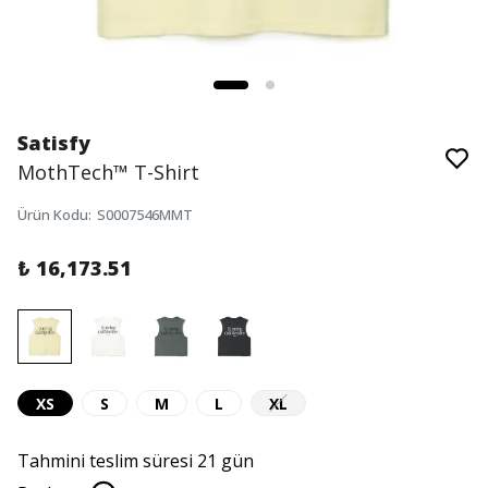
Satisfy
MothTech™ T-Shirt
Ürün Kodu
:
S0007546MMT
₺ 16,173.51
XS
S
M
L
XL
Tahmini teslim süresi 21 gün