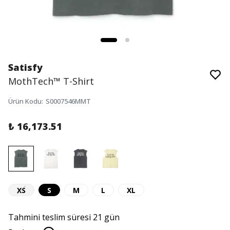
Satisfy
MothTech™ T-Shirt
Ürün Kodu
:
S0007546MMT
₺ 16,173.51
XS
S
M
L
XL
Tahmini teslim süresi 21 gün