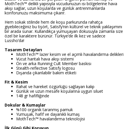
MothTech™ delikli yapısıyla vücudunuzun ısı bölgelerine hava
akışı sağlar, uzun koşularda ve günlük antrenmanlarda
konforunuzu maksimuma çıkarır.
Hem sokak stilinde hem de koşu parkurunda rahatça
giyebileceğiniz bu tişört, Satisfy’nin kültürel ve teknik yaklaşımını
bir arada sunar. Kullandıkça yumuşayan dokusuyla zamanla size
özel bir karaktere bürünür. Türkiye’de ilk kez ve sadece
Lussho’da!
Tasarım Detayları
MothTech™ lazer kesim ve el açımlı havalandırma delikleri
Vücut haritalı hava akışı sistemi
Ön ve arka Running Cult Member baskısı
Stealth-reflective Satisfy logosu
Dışarıda çıkarılabilir bakım etiketi
Fit & Kesim
Rahat ve hareket özgürlüğü sağlayan kalıp
Günlük ve uzun mesafe koşularına uygun siluet
148 gr hafifliğinde
Dokular & Kumaşlar
%100 organik taranmış pamuk
Yumuşak, hafif ve dayanıklı kumaş
MothTech™ havalandırma teknolojisi
İlk Günü Gibi Koruyun