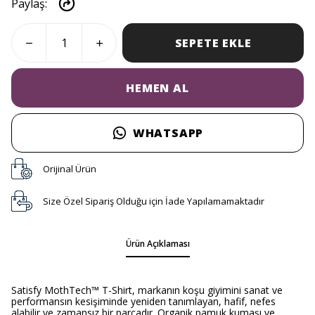
Paylaş
:
SEPETE EKLE
HEMEN AL
WHATSAPP
Orijinal Ürün
Size Özel Sipariş Olduğu için İade Yapılamamaktadır
Ürün Açıklaması
Satisfy MothTech™ T-Shirt, markanın koşu giyimini sanat ve
performansın kesişiminde yeniden tanımlayan, hafif, nefes
alabilir ve zamansız bir parçadır. Organik pamuk kumaşı ve