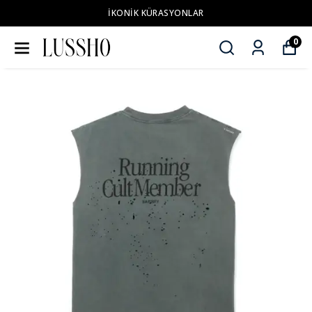
İKONİK KÜRASYONLAR
0