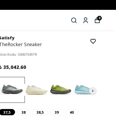
0
Satisfy
TheRocker Sneaker
Ürün Kodu
:
S0007545TR
₺ 35,042.60
37,5
38
38,5
39
40