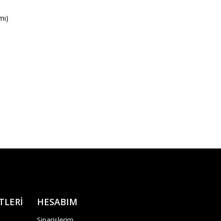
mı)
TLERİ
HESABIM
Siparişlerim