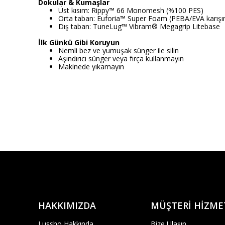
Dokular & Kumaşlar
Üst kısım: Rippy™ 66 Monomesh (%100 PES)
Orta taban: Euforia™ Super Foam (PEBA/EVA karışı
Dış taban: TuneLug™ Vibram® Megagrip Litebase
İlk Günkü Gibi Koruyun
Nemli bez ve yumuşak sünger ile silin
Aşındırıcı sünger veya fırça kullanmayın
Makinede yıkamayın
HAKKIMIZDA
MÜŞTERİ HİZME
Lussho Hakkında
Bize Ulaşın