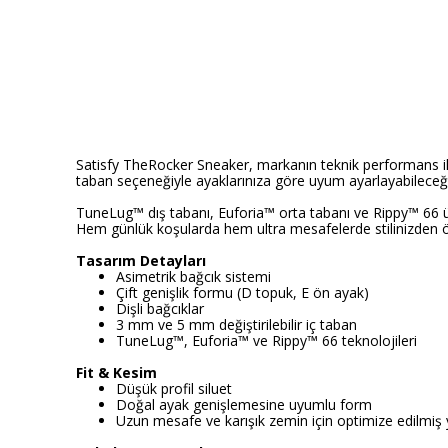
Satisfy TheRocker Sneaker, markanın teknik performans ile s
taban seçeneğiyle ayaklarınıza göre uyum ayarlayabileceği
TuneLug™ dış tabanı, Euforia™ orta tabanı ve Rippy™ 66 üst 
Hem günlük koşularda hem ultra mesafelerde stilinizden öd
Tasarım Detayları
Asimetrik bağcık sistemi
Çift genişlik formu (D topuk, E ön ayak)
Dişli bağcıklar
3 mm ve 5 mm değiştirilebilir iç taban
TuneLug™, Euforia™ ve Rippy™ 66 teknolojileri
Fit & Kesim
Düşük profil siluet
Doğal ayak genişlemesine uyumlu form
Uzun mesafe ve karışık zemin için optimize edilmiş 