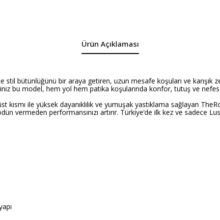
Ürün Açıklaması
til bütünlüğünü bir araya getiren, uzun mesafe koşuları ve karışık zemin
niz bu model, hem yol hem patika koşularında konfor, tutuş ve nefes al
kısmı ile yüksek dayanıklılık ve yumuşak yastıklama sağlayan TheRocker,
ün vermeden performansınızı artırır. Türkiye’de ilk kez ve sadece Lu
yapı