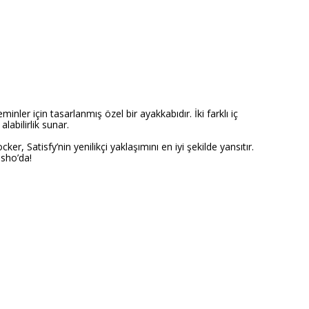
ler için tasarlanmış özel bir ayakkabıdır. İki farklı iç
abilirlik sunar.
 Satisfy’nin yenilikçi yaklaşımını en iyi şekilde yansıtır.
ssho’da!