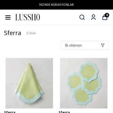
İKONİK KÜRASYONLAR
0
Sferra
2
Ürün
İlk eklenen
Sferra
Sferra