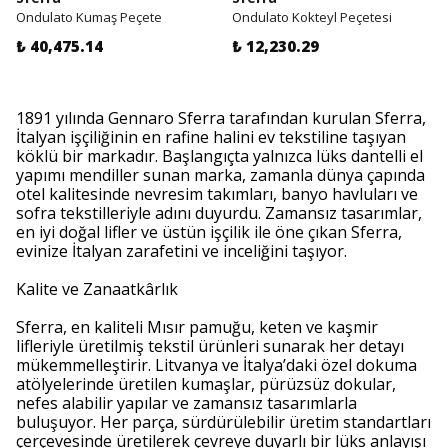
Ondulato Kumaş Peçete
Ondulato Kokteyl Peçetesi
₺ 40,475.14
₺ 12,230.29
1891 yılında Gennaro Sferra tarafından kurulan Sferra,
İtalyan işçiliğinin en rafine halini ev tekstiline taşıyan
köklü bir markadır. Başlangıçta yalnızca lüks dantelli el
yapımı mendiller sunan marka, zamanla dünya çapında
otel kalitesinde nevresim takımları, banyo havluları ve
sofra tekstilleriyle adını duyurdu. Zamansız tasarımlar,
en iyi doğal lifler ve üstün işçilik ile öne çıkan Sferra,
evinize İtalyan zarafetini ve inceliğini taşıyor.
Kalite ve Zanaatkârlık
Sferra, en kaliteli Mısır pamuğu, keten ve kaşmir
lifleriyle üretilmiş tekstil ürünleri sunarak her detayı
mükemmelleştirir. Litvanya ve İtalya’daki özel dokuma
atölyelerinde üretilen kumaşlar, pürüzsüz dokular,
nefes alabilir yapılar ve zamansız tasarımlarla
buluşuyor. Her parça, sürdürülebilir üretim standartları
çerçevesinde üretilerek çevreye duyarlı bir lüks anlayışı